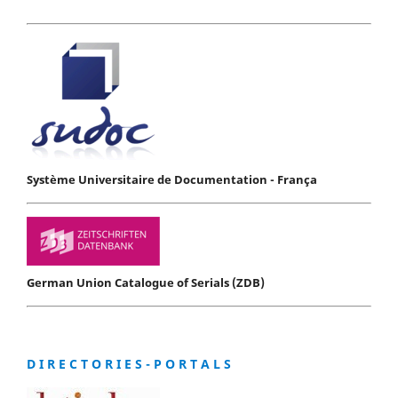
Système Universitaire de Documentation - França
German Union Catalogue of Serials (ZDB)
D I R E C T O R I E S - P O R T A L S