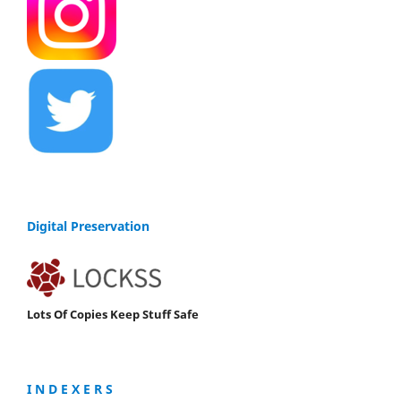
Digital Preservation
Lots Of Copies Keep Stuff Safe
I N D E X E R S