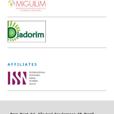
A F F I L I A T E S