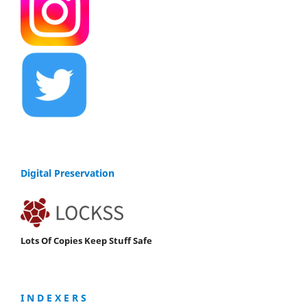
Digital Preservation
Lots Of Copies Keep Stuff Safe
I N D E X E R S