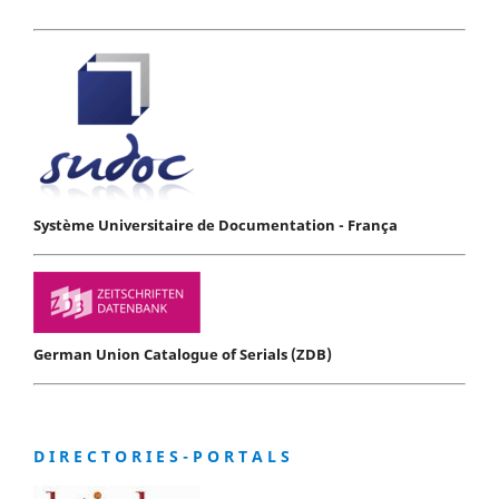
Système Universitaire de Documentation - França
German Union Catalogue of Serials (ZDB)
D I R E C T O R I E S - P O R T A L S