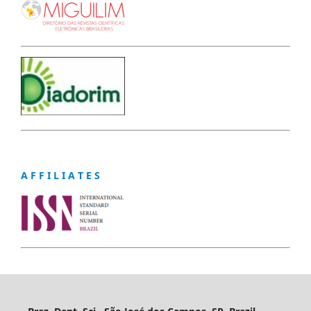
A F F I L I A T E S