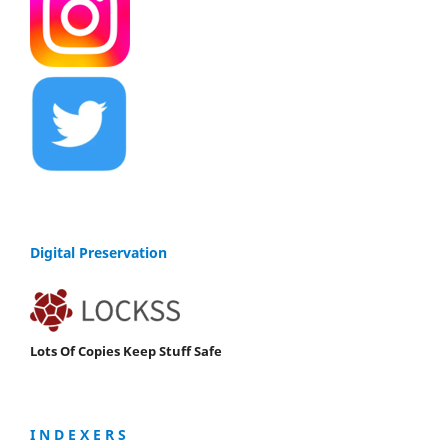
Digital Preservation
Lots Of Copies Keep Stuff Safe
I N D E X E R S