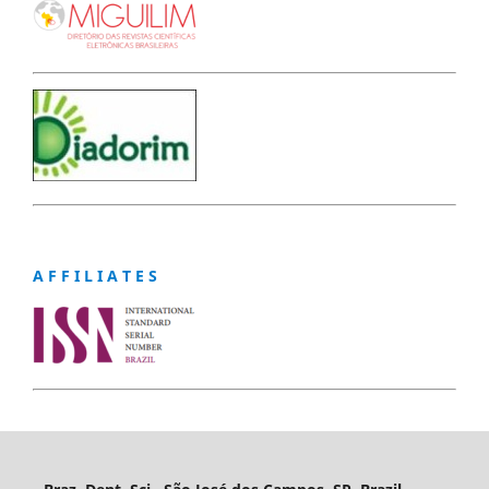
A F F I L I A T E S