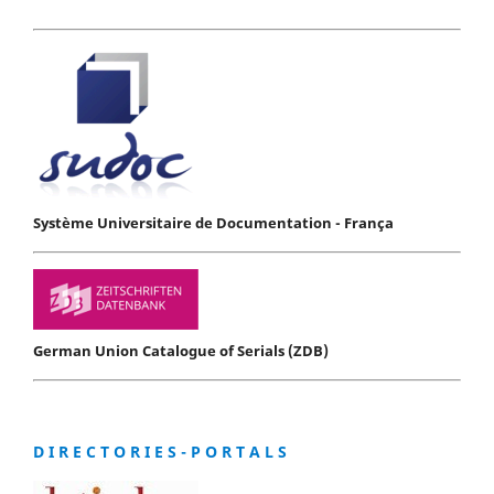
Système Universitaire de Documentation - França
German Union Catalogue of Serials (ZDB)
D I R E C T O R I E S - P O R T A L S