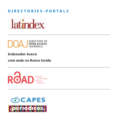
D I R E C T O R I E S - P O R T A L S
Indexador Sueco
com sede no Reino Unido