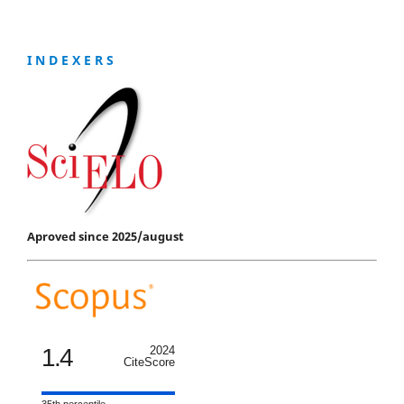
I N D E X E R S
Aproved since 2025/august
1.4
2024
CiteScore