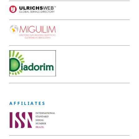
A F F I L I A T E S