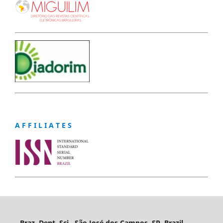
A F F I L I A T E S
Braz. Dent. Sci., São José dos Campos, SP, Brazil,