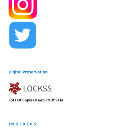
Digital Preservation
Lots Of Copies Keep Stuff Safe
I N D E X E R S