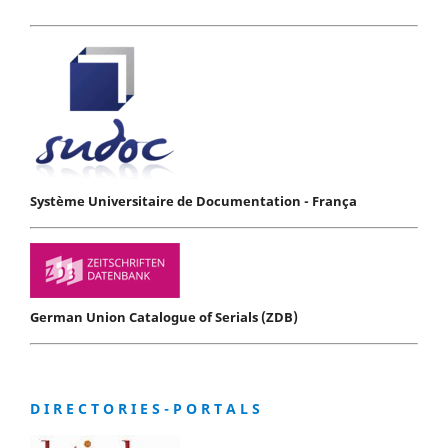
Système Universitaire de Documentation - França
German Union Catalogue of Serials (ZDB)
D I R E C T O R I E S - P O R T A L S