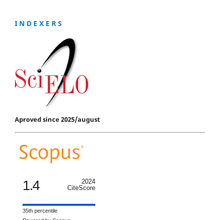
I N D E X E R S
Aproved since 2025/august
1.4
2024
CiteScore
35th percentile