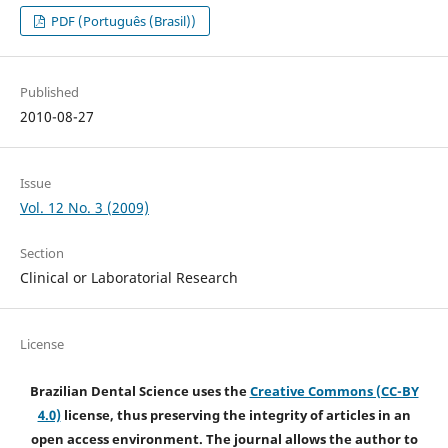
PDF (Português (Brasil))
Published
2010-08-27
Issue
Vol. 12 No. 3 (2009)
Section
Clinical or Laboratorial Research
License
Brazilian Dental Science uses the
Creative Commons (CC-BY
4.0)
license, thus preserving the integrity of articles in an
open access environment. The journal allows the author to