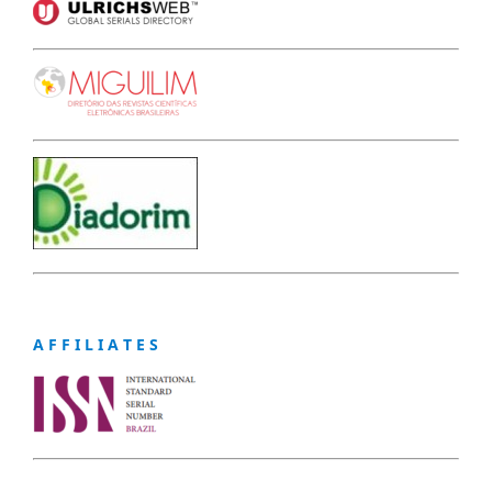
A F F I L I A T E S