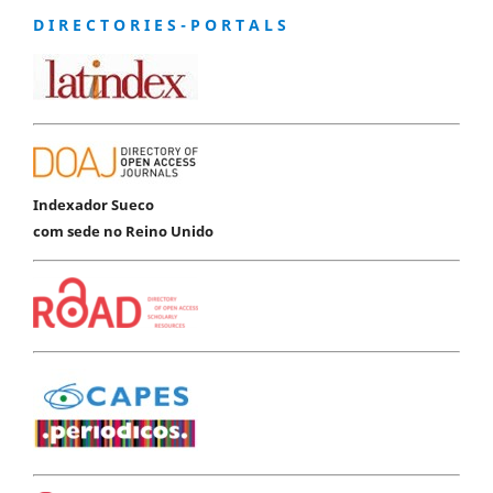
D I R E C T O R I E S - P O R T A L S
Indexador Sueco
com sede no Reino Unido