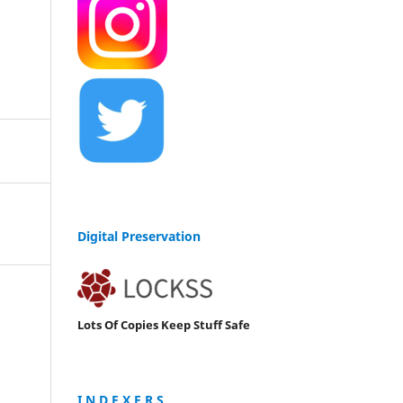
Digital Preservation
Lots Of Copies Keep Stuff Safe
I N D E X E R S