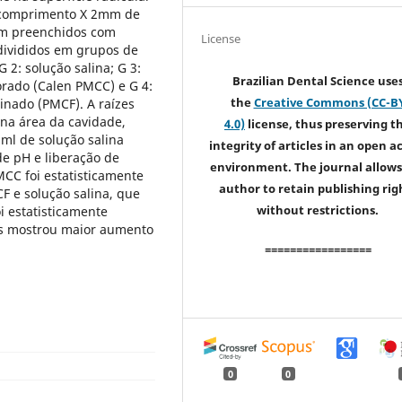
e comprimento X 2mm de
am preenchidos com
License
 divididos em grupos de
G 2: solução salina; G 3:
Brazilian Dental Science use
orado (Calen PMCC) e G 4:
the
Creative Commons (CC-B
cinado (PMCF). A raízes
na área da cavidade,
4.0)
license, thus preserving t
ml de solução salina
integrity of articles in an open a
de pH e liberação de
environment. The journal allows
PMCC foi estatisticamente
author to retain publishing rig
F e solução salina, que
without restrictions.
i estatisticamente
ias mostrou maior aumento
=================
0
0