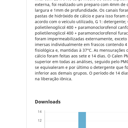
externa, foi realizado um preparo com 4mm d
largura e 1mm de profundidade. Os canais for
pastas de hidróxido de cálcio e para isso foram
acordo com o veículo utilizado, G 1: detergente; 
polietilenoglicol 400 + paramonoclorofenol canf
polietilenoglicol 400 + paramonoclorofenol fura
foram impermeabilizadas externamente, exceto 
imersas individualmente em frascos contendo 4 
fisiológica e, mantidas à 37°C. As mensurações 
cálcio foram feitas aos sete e 14 dias. O Calen 
superior em todas as análises, seguido pelo PMC
se equivaleram e por último o detergente que fo
inferior aos demais grupos. O período de 14 d
na liberação iônica.
Downloads