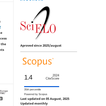
s
Y
he
ccess
 the
Aproved since 2025/august
hts
1.4
2024
CiteScore
35th percentile
Powered by Scopus
Last updated on 05 August, 2025
0
Updated monthly