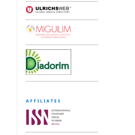
A F F I L I A T E S