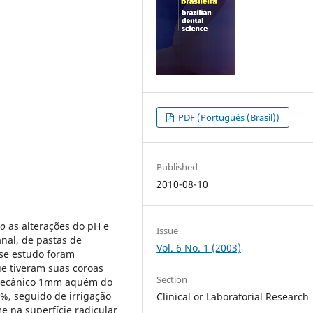
PDF (Português (Brasil))
Published
2010-08-10
ro
as alterações do pH e
Issue
anal, de pastas de
Vol. 6 No. 1 (2003)
sse estudo foram
ue tiveram suas coroas
Section
iomecânico 1mm aquém do
5%, seguido de irrigação
Clinical or Laboratorial Research
e na superfície radicular