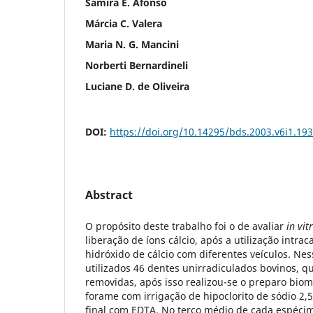
Samira E. Afonso
Márcia C. Valera
Maria N. G. Mancini
Norberti Bernardineli
Luciane D. de Oliveira
DOI:
https://doi.org/10.14295/bds.2003.v6i1.193
Abstract
O propósito deste trabalho foi o de avaliar
in vit
liberação de íons cálcio, após a utilização intrac
hidróxido de cálcio com diferentes veículos. Ne
utilizados 46 dentes unirradiculados bovinos, q
removidas, após isso realizou-se o preparo b
forame com irrigação de hipoclorito de sódio 2,
final com EDTA. No terço médio de cada espécim