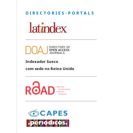
D I R E C T O R I E S - P O R T A L S
Indexador Sueco
com sede no Reino Unido