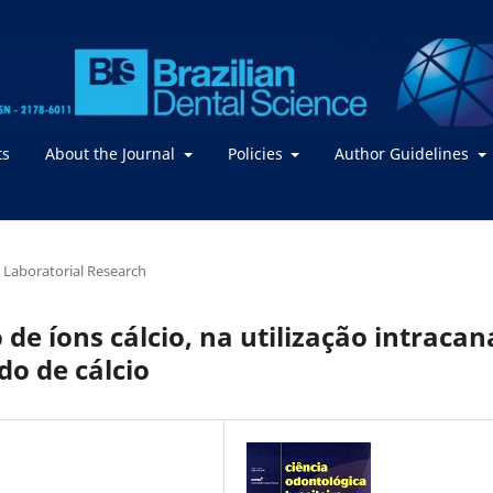
ts
About the Journal
Policies
Author Guidelines
or Laboratorial Research
de íons cálcio, na utilização intracan
do de cálcio