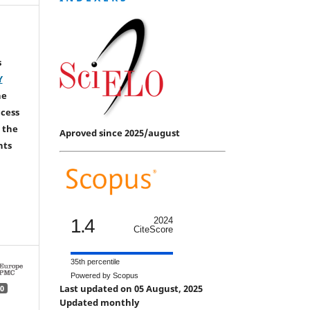
s
Y
he
ccess
 the
Aproved since 2025/august
hts
1.4
2024
CiteScore
35th percentile
Powered by Scopus
Last updated on 05 August, 2025
0
Updated monthly