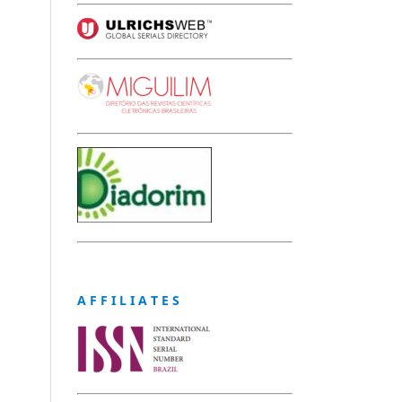
A F F I L I A T E S