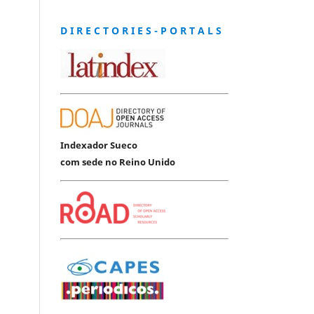
D I R E C T O R I E S - P O R T A L S
Indexador Sueco
com sede no Reino Unido