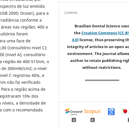
espectro de luz emitido
License
(USB 2000; Ocean), para a
rradiância conforme a
Brazilian Dental Science use
 áreas nas regiões: 400 a
the
Creative Commons (CC-B
ultórios foram
4.0)
license, thus preserving t
para uma face de
integrity of articles in an open a
00 (consultório nível C);
environment. The journal allows
0 (nível A); consultório
author to retain publishing rig
Na região de 400-515nm, o
without restrictions.
o de 300mW/cm2; o nível
ível C registrou 40%, e
=================
nm não foi verificado
 Para a região acima de
 registraram 10% dos
 níveis, a densidade de
rdo com o recomendado
0
0