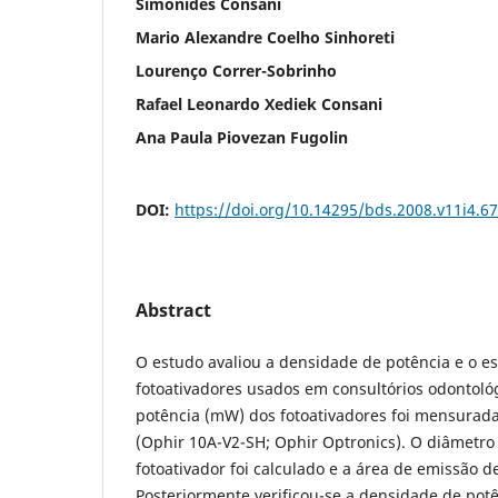
Simonides Consani
Mario Alexandre Coelho Sinhoreti
Lourenço Correr-Sobrinho
Rafael Leonardo Xediek Consani
Ana Paula Piovezan Fugolin
DOI:
https://doi.org/10.14295/bds.2008.v11i4.6
Abstract
O estudo avaliou a densidade de potência e o es
fotoativadores usados em consultórios odontológ
potência (mW) dos fotoativadores foi mensurad
(Ophir 10A-V2-SH; Ophir Optronics). O diâmetro
fotoativador foi calculado e a área de emissão d
Posteriormente verificou-se a densidade de potê