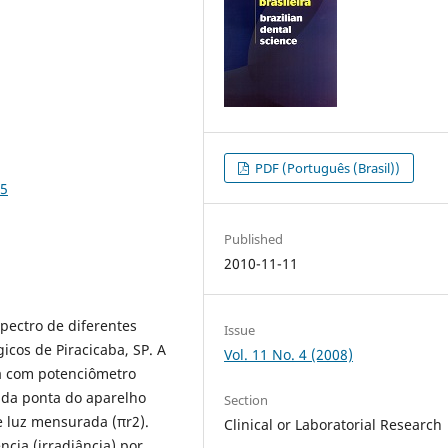
PDF (Português (Brasil))
75
Published
2010-11-11
pectro de diferentes
Issue
icos de Piracicaba, SP. A
Vol. 11 No. 4 (2008)
a com potenciômetro
 da ponta do aparelho
Section
e luz mensurada (πr2).
Clinical or Laboratorial Research
ncia (irradiância) por