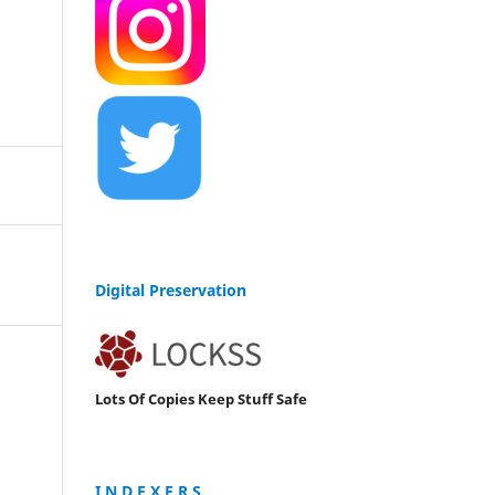
Digital Preservation
Lots Of Copies Keep Stuff Safe
I N D E X E R S