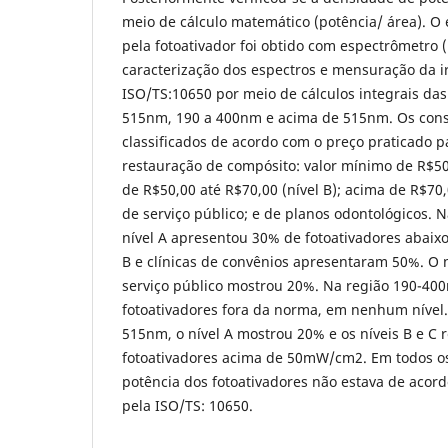
meio de cálculo matemático (potência/ área). O 
pela fotoativador foi obtido com espectrômetro 
caracterização dos espectros e mensuração da i
ISO/TS:10650 por meio de cálculos integrais das
515nm, 190 a 400nm e acima de 515nm. Os cons
classificados de acordo com o preço praticado 
restauração de compósito: valor mínimo de R$50,
de R$50,00 até R$70,00 (nível B); acima de R$70,0
de serviço público; e de planos odontológicos. 
nível A apresentou 30% de fotoativadores abaix
B e clínicas de convênios apresentaram 50%. O n
serviço público mostrou 20%. Na região 190-400
fotoativadores fora da norma, em nenhum nível.
515nm, o nível A mostrou 20% e os níveis B e C
fotoativadores acima de 50mW/cm2. Em todos os
potência dos fotoativadores não estava de aco
pela ISO/TS: 10650.