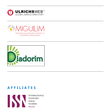
A F F I L I A T E S