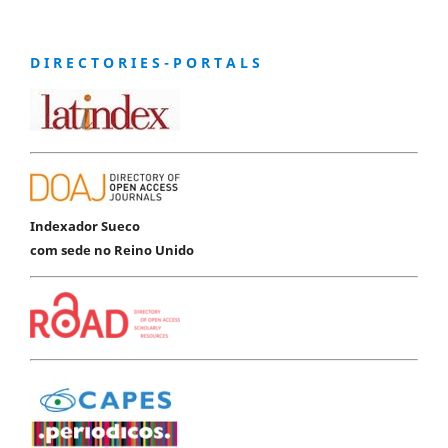
D I R E C T O R I E S - P O R T A L S
Indexador Sueco
com sede no Reino Unido