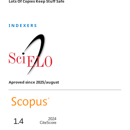
Lots Of Copies Keep Stuff Safe
I N D E X E R S
Aproved since 2025/august
1.4
2024
CiteScore