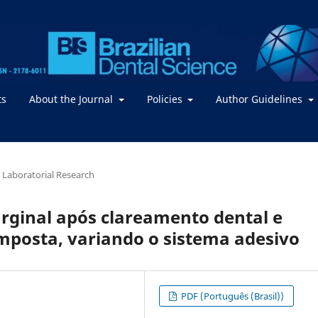
ts
About the Journal
Policies
Author Guidelines
or Laboratorial Research
arginal após clareamento dental e
mposta, variando o sistema adesivo
PDF (Português (Brasil))