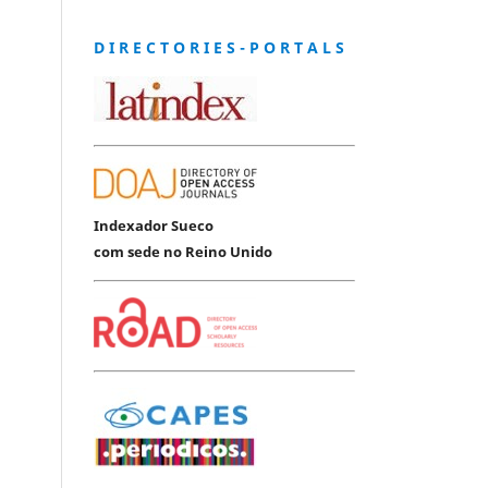
D I R E C T O R I E S - P O R T A L S
Indexador Sueco
com sede no Reino Unido