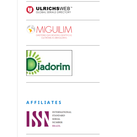
A F F I L I A T E S