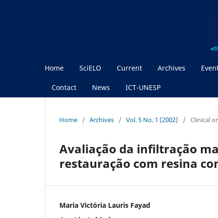
Home
SciELO
Current
Archives
Even
Contact
News
ICT-UNESP
Home
/
Archives
/
Vol. 5 No. 1 (2002)
/
Clinical 
Avaliação da infiltração m
restauração com resina co
Maria Victória Lauris Fayad