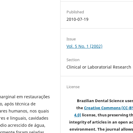
Published
2010-07-19
Issue
Vol. 5 No. 1 (2002)
Section
Clinical or Laboratorial Research
License
o marginal em restaurações
Brazilian Dental Science use
o, após técnica de
the
Creative Commons (CC-B
lares humanos, nos quais
4.0)
license, thus preserving t
es e linguais, cavidades
integrity of articles in an open a
ódio acrescido de água,
environment. The journal allows
iormente foram seladas