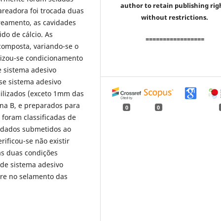
author to retain publishing rig
areadora foi trocada duas
without restrictions.
areamento, as cavidades
do de cálcio. As
=================
composta, variando-se o
alizou-se condicionamento
e sistema adesivo
-se sistema adesivo
ilizados (exceto 1mm das
na B, e preparados para
0
0
foram classificadas de
s dados submetidos ao
rificou-se não existir
 as duas condições
 de sistema adesivo
ere no selamento das