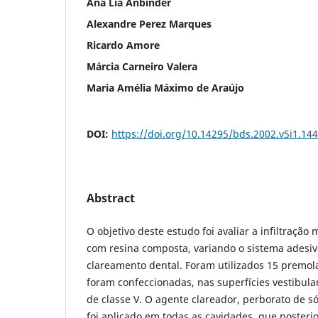
Ana Lia Anbinder
Alexandre Perez Marques
Ricardo Amore
Márcia Carneiro Valera
Maria Amélia Máximo de Araújo
DOI:
https://doi.org/10.14295/bds.2002.v5i1.144
Abstract
O objetivo deste estudo foi avaliar a infiltraçã
com resina composta, variando o sistema adesiv
clareamento dental. Foram utilizados 15 premo
foram confeccionadas, nas superfícies vestibular
de classe V. O agente clareador, perborato de s
foi aplicado em todas as cavidades, que poster