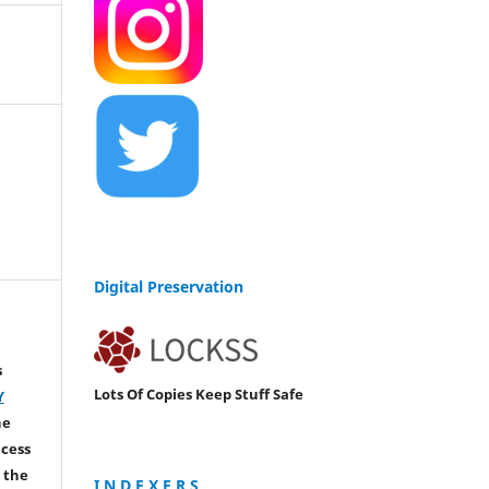
Digital Preservation
s
Lots Of Copies Keep Stuff Safe
Y
he
ccess
 the
I N D E X E R S