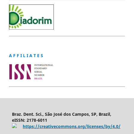
A F F I L I A T E S
Braz. Dent. Sci., São José dos Campos, SP, Brazil,
eISSN: 2178-6011
https://creativecommons.org/licenses/by/4.0/