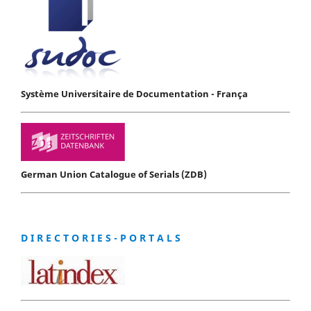
Système Universitaire de Documentation - França
German Union Catalogue of Serials (ZDB)
D I R E C T O R I E S - P O R T A L S