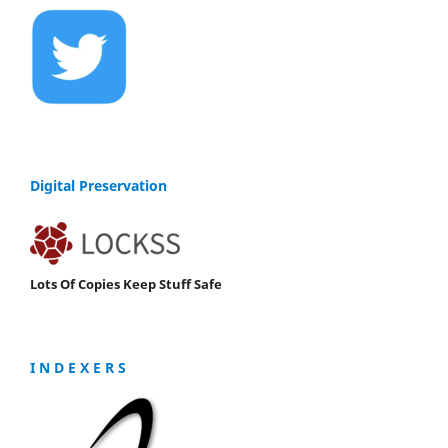
Digital Preservation
Lots Of Copies Keep Stuff Safe
I N D E X E R S