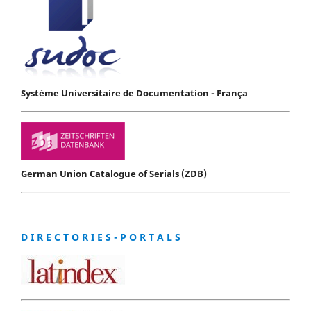
Système Universitaire de Documentation - França
German Union Catalogue of Serials (ZDB)
D I R E C T O R I E S - P O R T A L S