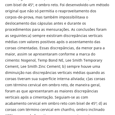
com bisel de 45º, e ombro reto. Foi desenvolvido um método
original que não só permitia o reaproveitamento dos
corpos-de-prova, mas também impossibilitava o
deslocamento das cápsulas antes e durante os
procedimentos para as mensurações. As conclusões foram
as seguintes:a) sempre existiram discrepâncias verticais
médias com valores positivos após o assentamento das
coroas cimentadas. Essas discrepâncias, da menor para a
maior, assim se apresentaram conforme a marca do
cimento: Nogenol, Temp Bond NE, Lee Smith Temporary
Cement, Lee Smith Zinc Cement; b) sempre houve uma
diminuição nas discrepâncias verticais médias quando as
coroas tiveram sua superfície interna aliviada; c)as coroas
com término cervical em ombro reto, de maneira geral,
foram as que apresentaram as maiores discrepâncias
verticais após a cimentação. Seguiam-se as com
acabamento cervical em ombro reto com bisel de 45º; d) as
coroas com término cervical em chanfro, ombro inclinado