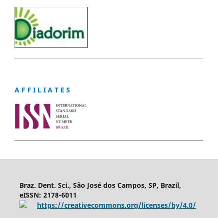
A F F I L I A T E S
Braz. Dent. Sci., São José dos Campos, SP, Brazil,
eISSN: 2178-6011
https://creativecommons.org/licenses/by/4.0/