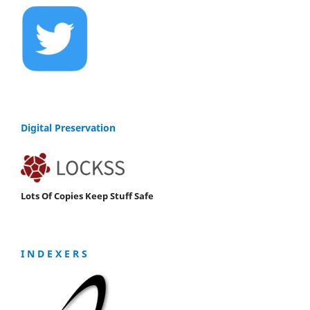
Digital Preservation
Lots Of Copies Keep Stuff Safe
I N D E X E R S