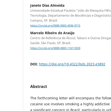
Janete Dias Almeida
Universidade Estadual Paulista “Júlio de Mesquita Filho
Tecnologia, Departamento de Biociências e Diagnóstico
Campos, SP, Brazil.
https://orcid.org/0000-0003-4596-9715
Marcelo Ribeiro de Araújo
Centro de Referência de Álcool, Tabaco e Outras Drogas
Saúde. São Paulo, SP, Brazil.
https://orcid.org/0000-0003-1167-5559
DOI:
https://doi.org/10.4322/bds.2023.e3892
Abstract
The forthcoming letter will encompass the follo
cocaine use involves smoking a highly addictive 
a significant concern in Brazil, particularly in u