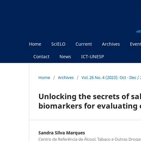
Home
SciELO
Current
Archives
Even
Contact
News
ICT-UNESP
Home
/
Archives
/
Vol. 26 No. 4 (2023): Oct - Dec 
Unlocking the secrets of sa
biomarkers for evaluating 
Sandra Silva Marques
Centro de Referência de Álcool, Tabaco e Outras Drogas