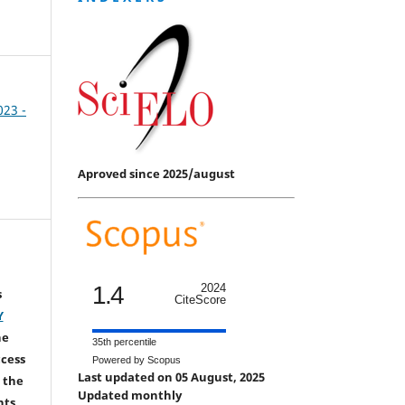
023 -
Aproved since 2025/august
1.4
2024
s
CiteScore
Y
he
35th percentile
ccess
Powered by Scopus
Last updated on 05 August, 2025
 the
Updated monthly
hts