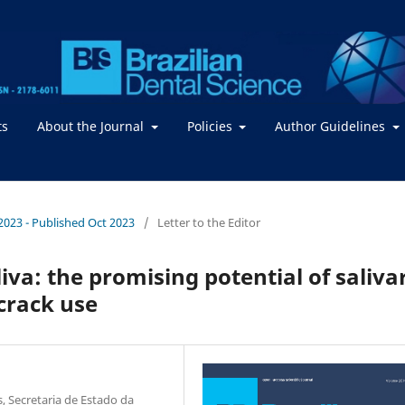
ts
About the Journal
Policies
Author Guidelines
/ 2023 - Published Oct 2023
/
Letter to the Editor
liva: the promising potential of saliva
crack use
, Secretaria de Estado da