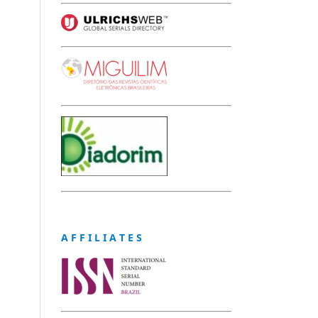
A F F I L I A T E S