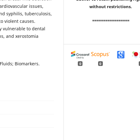
ardiovascular issues,
without restrictions.
nd syphilis, tuberculosis,
=================
to violent causes.
y vulnerable to dental
ons, and xerostomia
 Fluids; Biomarkers.
0
0