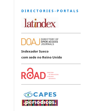
D I R E C T O R I E S - P O R T A L S
Indexador Sueco
com sede no Reino Unido