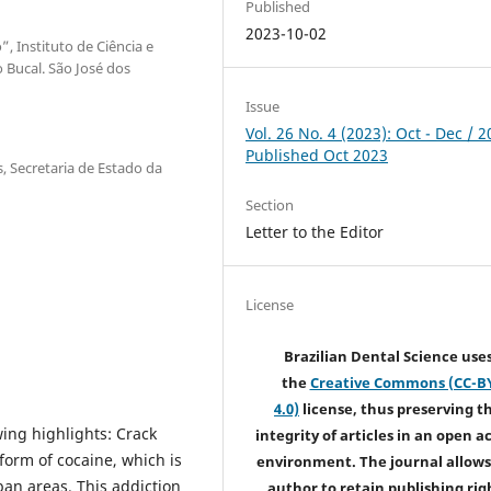
Published
2023-10-02
”, Instituto de Ciência e
 Bucal. São José dos
Issue
Vol. 26 No. 4 (2023): Oct - Dec / 2
Published Oct 2023
, Secretaria de Estado da
Section
Letter to the Editor
License
Brazilian Dental Science use
the
Creative Commons (CC-B
4.0)
license, thus preserving t
wing highlights: Crack
integrity of articles in an open a
form of cocaine, which is
environment. The journal allows
rban areas. This addiction
author to retain publishing rig