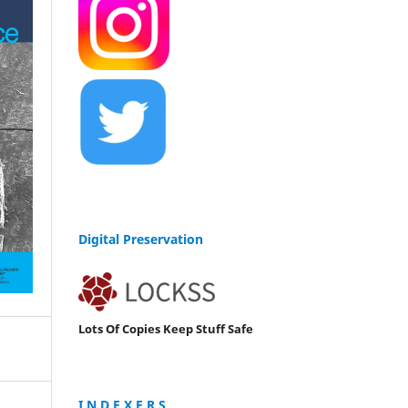
Digital Preservation
Lots Of Copies Keep Stuff Safe
I N D E X E R S