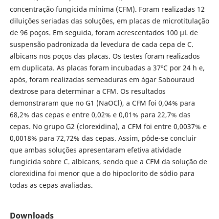
concentração fungicida mínima (CFM). Foram realizadas 12
diluições seriadas das soluções, em placas de microtitulação
de 96 poços. Em seguida, foram acrescentados 100 μL de
suspensão padronizada da levedura de cada cepa de C.
albicans nos poços das placas. Os testes foram realizados
em duplicata. As placas foram incubadas a 37ºC por 24 h e,
após, foram realizadas semeaduras em ágar Sabouraud
dextrose para determinar a CFM. Os resultados
demonstraram que no G1 (NaOCl), a CFM foi 0,04% para
68,2% das cepas e entre 0,02% e 0,01% para 22,7% das
cepas. No grupo G2 (clorexidina), a CFM foi entre 0,0037% e
0,0018% para 72,72% das cepas. Assim, pôde-se concluir
que ambas soluções apresentaram efetiva atividade
fungicida sobre C. albicans, sendo que a CFM da solução de
clorexidina foi menor que a do hipoclorito de sódio para
todas as cepas avaliadas.
Downloads