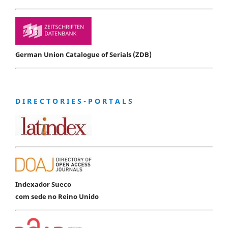
German Union Catalogue of Serials (ZDB)
D I R E C T O R I E S - P O R T A L S
Indexador Sueco
com sede no Reino Unido