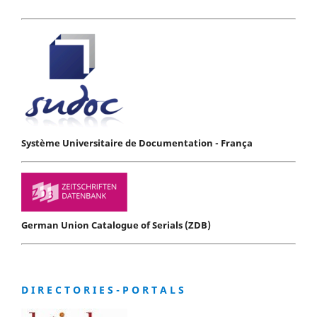
Système Universitaire de Documentation - França
German Union Catalogue of Serials (ZDB)
D I R E C T O R I E S - P O R T A L S