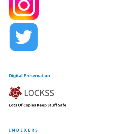
Digital Preservation
Lots Of Copies Keep Stuff Safe
I N D E X E R S