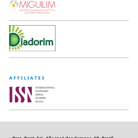
A F F I L I A T E S