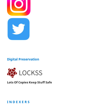
Digital Preservation
Lots Of Copies Keep Stuff Safe
I N D E X E R S