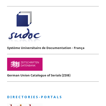
Système Universitaire de Documentation - França
German Union Catalogue of Serials (ZDB)
D I R E C T O R I E S - P O R T A L S