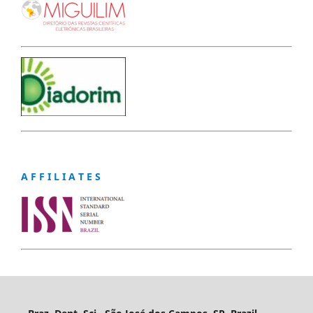
A F F I L I A T E S