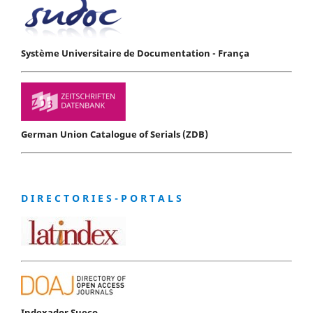
Système Universitaire de Documentation - França
German Union Catalogue of Serials (ZDB)
D I R E C T O R I E S - P O R T A L S
Indexador Sueco