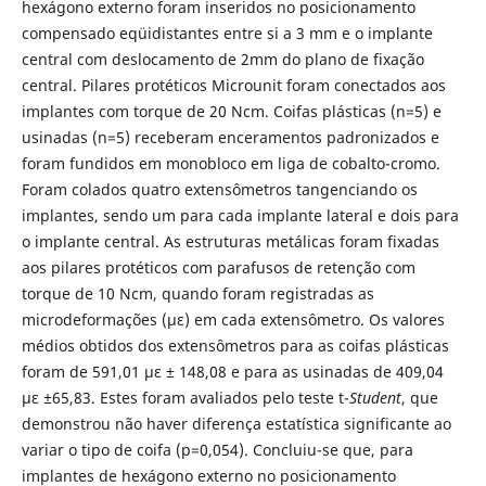
hexágono externo foram inseridos no posicionamento
compensado eqüidistantes entre si a 3 mm e o implante
central com deslocamento de 2mm do plano de fixação
central. Pilares protéticos Microunit foram conectados aos
implantes com torque de 20 Ncm. Coifas plásticas (n=5) e
usinadas (n=5) receberam enceramentos padronizados e
foram fundidos em monobloco em liga de cobalto-cromo.
Foram colados quatro extensômetros tangenciando os
implantes, sendo um para cada implante lateral e dois para
o implante central. As estruturas metálicas foram fixadas
aos pilares protéticos com parafusos de retenção com
torque de 10 Ncm, quando foram registradas as
microdeformações (με) em cada extensômetro. Os valores
médios obtidos dos extensômetros para as coifas plásticas
foram de 591,01 με ± 148,08 e para as usinadas de 409,04
με ±65,83. Estes foram avaliados pelo teste t-
Student
, que
demonstrou não haver diferença estatística significante ao
variar o tipo de coifa (p=0,054). Concluiu-se que, para
implantes de hexágono externo no posicionamento