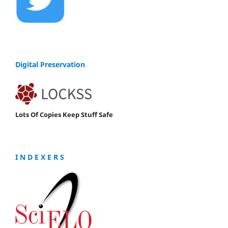
Digital Preservation
Lots Of Copies Keep Stuff Safe
I N D E X E R S