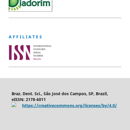
A F F I L I A T E S
Braz. Dent. Sci., São José dos Campos, SP, Brazil,
eISSN: 2178-6011
https://creativecommons.org/licenses/by/4.0/