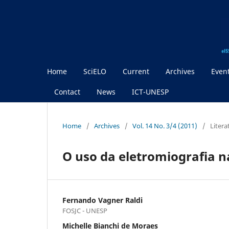
Home
SciELO
Current
Archives
Even
Contact
News
ICT-UNESP
Home
/
Archives
/
Vol. 14 No. 3/4 (2011)
/
Litera
O uso da eletromiografia 
Fernando Vagner Raldi
FOSJC - UNESP
Michelle Bianchi de Moraes