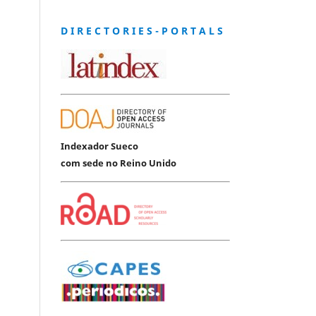
D I R E C T O R I E S - P O R T A L S
Indexador Sueco
com sede no Reino Unido