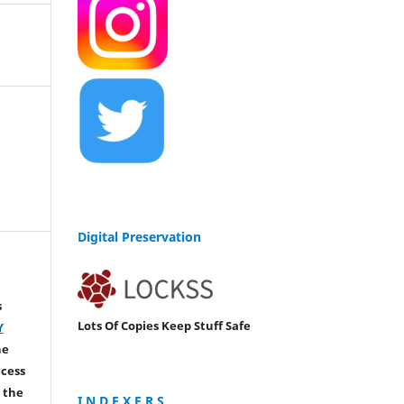
Digital Preservation
s
Lots Of Copies Keep Stuff Safe
Y
he
ccess
 the
I N D E X E R S