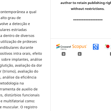
author to retain publishing rig
without restrictions.
 contemporânea a qual
alto grau de
=================
volve a detecção e
culares estriadas
ia dentro de diversos
utilização de próteses
andibulares durante
itivos intra orais, efeito
0
0
s sobre implantes, análise
glutição, avaliação da dor
(trismo), avaliação do
análise da eficiência
metodologia na
rramenta de auxilio de
, distúrbios funcionais
e multifatorial como:
de muscular. O registro