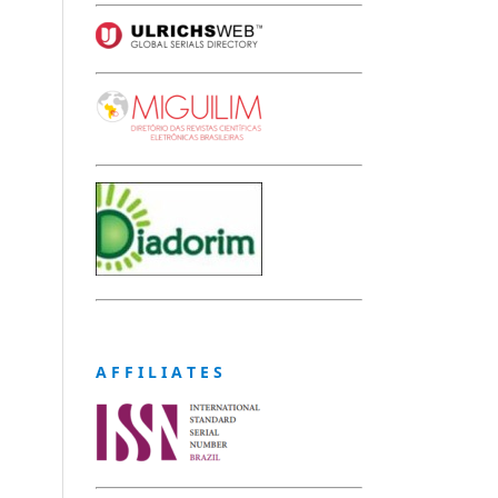
A F F I L I A T E S