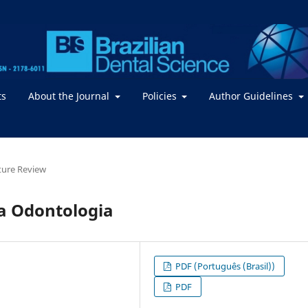
ts
About the Journal
Policies
Author Guidelines
ture Review
na Odontologia
PDF (Português (Brasil))
PDF