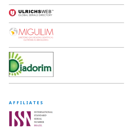
A F F I L I A T E S