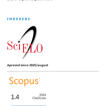
I N D E X E R S
Aproved since 2025/august
1.4
2024
CiteScore