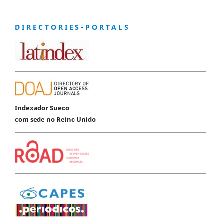
D I R E C T O R I E S - P O R T A L S
Indexador Sueco
com sede no Reino Unido