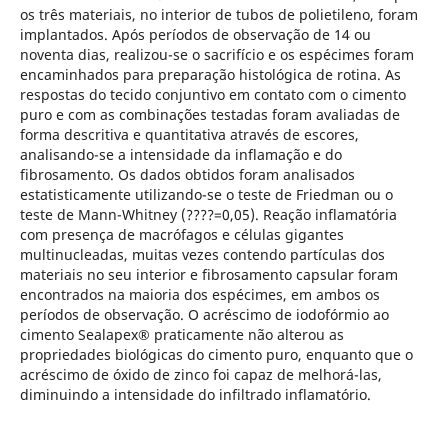
os três materiais, no interior de tubos de polietileno, foram
implantados. Após períodos de observação de 14 ou
noventa dias, realizou-se o sacrifício e os espécimes foram
encaminhados para preparação histológica de rotina. As
respostas do tecido conjuntivo em contato com o cimento
puro e com as combinações testadas foram avaliadas de
forma descritiva e quantitativa através de escores,
analisando-se a intensidade da inflamação e do
fibrosamento. Os dados obtidos foram analisados
estatisticamente utilizando-se o teste de Friedman ou o
teste de Mann-Whitney (????=0,05). Reação inflamatória
com presença de macrófagos e células gigantes
multinucleadas, muitas vezes contendo partículas dos
materiais no seu interior e fibrosamento capsular foram
encontrados na maioria dos espécimes, em ambos os
períodos de observação. O acréscimo de iodofórmio ao
cimento Sealapex® praticamente não alterou as
propriedades biológicas do cimento puro, enquanto que o
acréscimo de óxido de zinco foi capaz de melhorá-las,
diminuindo a intensidade do infiltrado inflamatório.