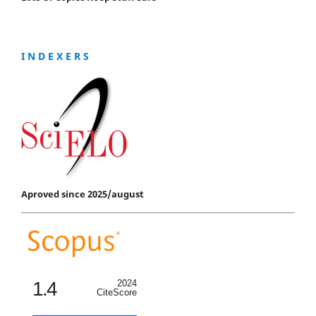
I N D E X E R S
Aproved since 2025/august
1.4
2024
CiteScore