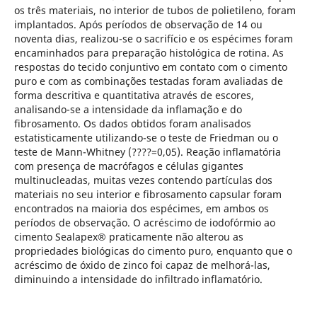
os três materiais, no interior de tubos de polietileno, foram
implantados. Após períodos de observação de 14 ou
noventa dias, realizou-se o sacrifício e os espécimes foram
encaminhados para preparação histológica de rotina. As
respostas do tecido conjuntivo em contato com o cimento
puro e com as combinações testadas foram avaliadas de
forma descritiva e quantitativa através de escores,
analisando-se a intensidade da inflamação e do
fibrosamento. Os dados obtidos foram analisados
estatisticamente utilizando-se o teste de Friedman ou o
teste de Mann-Whitney (????=0,05). Reação inflamatória
com presença de macrófagos e células gigantes
multinucleadas, muitas vezes contendo partículas dos
materiais no seu interior e fibrosamento capsular foram
encontrados na maioria dos espécimes, em ambos os
períodos de observação. O acréscimo de iodofórmio ao
cimento Sealapex® praticamente não alterou as
propriedades biológicas do cimento puro, enquanto que o
acréscimo de óxido de zinco foi capaz de melhorá-las,
diminuindo a intensidade do infiltrado inflamatório.