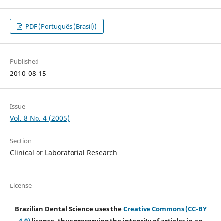
PDF (Português (Brasil))
Published
2010-08-15
Issue
Vol. 8 No. 4 (2005)
Section
Clinical or Laboratorial Research
License
Brazilian Dental Science uses the
Creative Commons (CC-BY
4.0)
license, thus preserving the integrity of articles in an