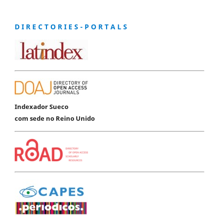
D I R E C T O R I E S - P O R T A L S
Indexador Sueco
com sede no Reino Unido