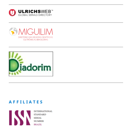
A F F I L I A T E S