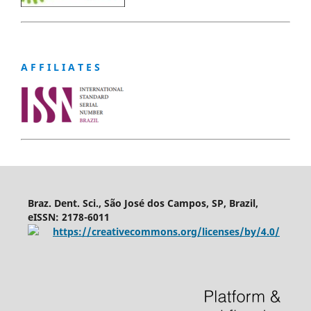
A F F I L I A T E S
Braz. Dent. Sci., São José dos Campos, SP, Brazil,
eISSN: 2178-6011
https://creativecommons.org/licenses/by/4.0/