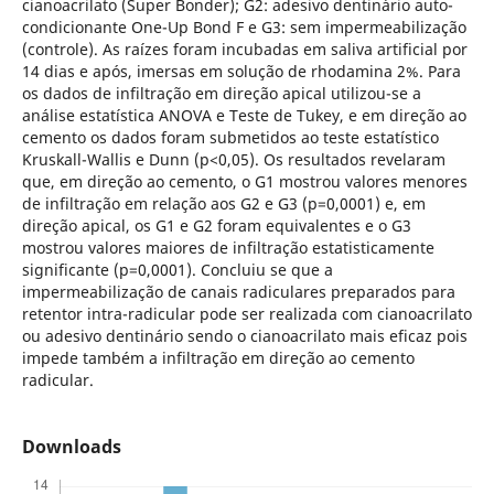
cianoacrilato (Super Bonder); G2: adesivo dentinário auto-
condicionante One-Up Bond F e G3: sem impermeabilização
(controle). As raízes foram incubadas em saliva artificial por
14 dias e após, imersas em solução de rhodamina 2%. Para
os dados de infiltração em direção apical utilizou-se a
análise estatística ANOVA e Teste de Tukey, e em direção ao
cemento os dados foram submetidos ao teste estatístico
Kruskall-Wallis e Dunn (p<0,05). Os resultados revelaram
que, em direção ao cemento, o G1 mostrou valores menores
de infiltração em relação aos G2 e G3 (p=0,0001) e, em
direção apical, os G1 e G2 foram equivalentes e o G3
mostrou valores maiores de infiltração estatisticamente
significante (p=0,0001). Concluiu se que a
impermeabilização de canais radiculares preparados para
retentor intra-radicular pode ser realizada com cianoacrilato
ou adesivo dentinário sendo o cianoacrilato mais eficaz pois
impede também a infiltração em direção ao cemento
radicular.
Downloads