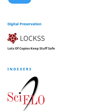
Digital Preservation
Lots Of Copies Keep Stuff Safe
I N D E X E R S