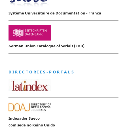
Système Universitaire de Documentation - França
German Union Catalogue of Serials (ZDB)
D I R E C T O R I E S - P O R T A L S
Indexador Sueco
com sede no Reino Unido