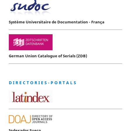
Système Universitaire de Documentation - França
German Union Catalogue of Serials (ZDB)
D I R E C T O R I E S - P O R T A L S
Indexador Sueco