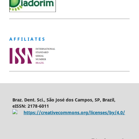
A F F I L I A T E S
Braz. Dent. Sci., São José dos Campos, SP, Brazil,
eISSN: 2178-6011
https://creativecommons.org/licenses/by/4.0/