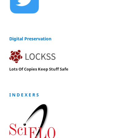
Digital Preservation
Lots Of Copies Keep Stuff Safe
I N D E X E R S