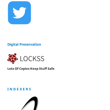
Digital Preservation
Lots Of Copies Keep Stuff Safe
I N D E X E R S