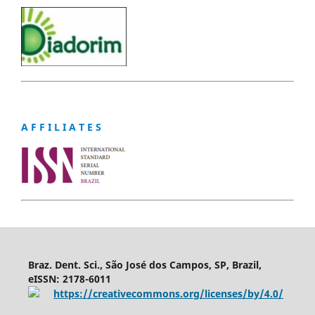
A F F I L I A T E S
Braz. Dent. Sci., São José dos Campos, SP, Brazil,
eISSN: 2178-6011
https://creativecommons.org/licenses/by/4.0/