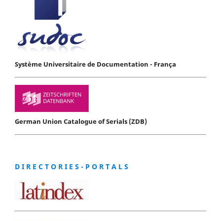
Système Universitaire de Documentation - França
German Union Catalogue of Serials (ZDB)
D I R E C T O R I E S - P O R T A L S