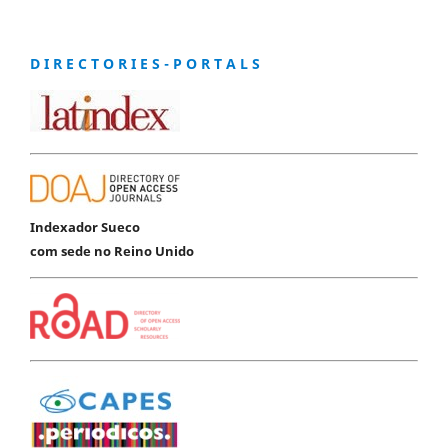
D I R E C T O R I E S - P O R T A L S
Indexador Sueco
com sede no Reino Unido