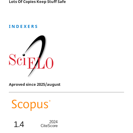
Lots Of Copies Keep Stuff Safe
I N D E X E R S
Aproved since 2025/august
1.4
2024
CiteScore