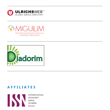
A F F I L I A T E S