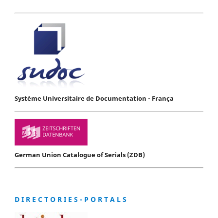
Système Universitaire de Documentation - França
German Union Catalogue of Serials (ZDB)
D I R E C T O R I E S - P O R T A L S