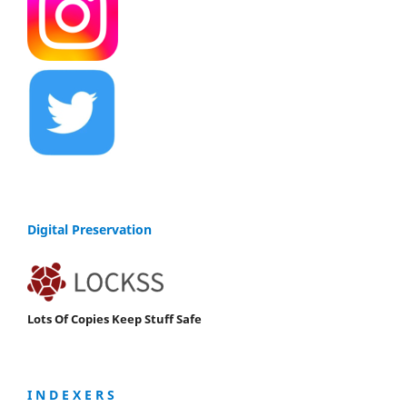
Digital Preservation
Lots Of Copies Keep Stuff Safe
I N D E X E R S