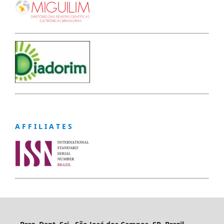
A F F I L I A T E S