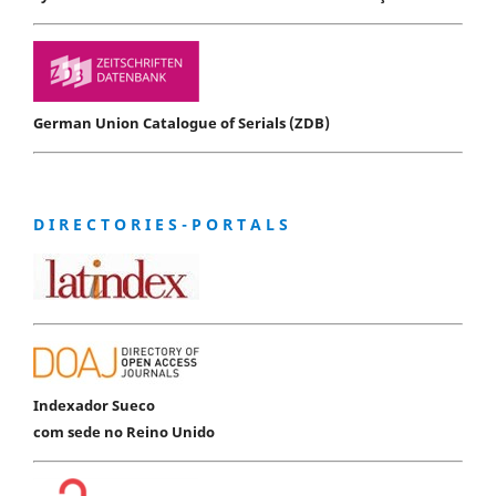
German Union Catalogue of Serials (ZDB)
D I R E C T O R I E S - P O R T A L S
Indexador Sueco
com sede no Reino Unido