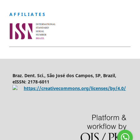
A F F I L I A T E S
Braz. Dent. Sci., São José dos Campos, SP, Brazil,
eISSN: 2178-6011
https://creativecommons.org/licenses/by/4.0/