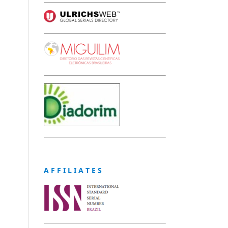
A F F I L I A T E S