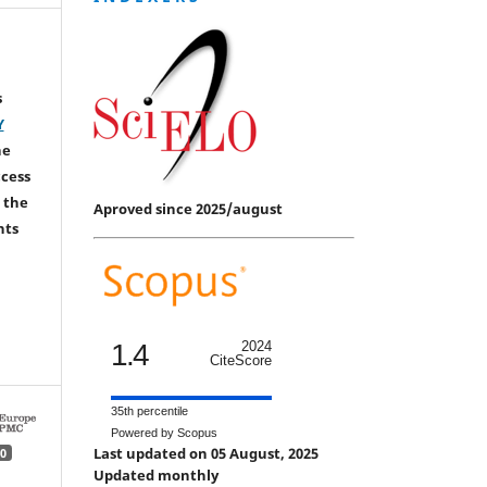
s
Y
he
ccess
 the
Aproved since 2025/august
hts
1.4
2024
CiteScore
35th percentile
Powered by Scopus
Last updated on 05 August, 2025
0
Updated monthly