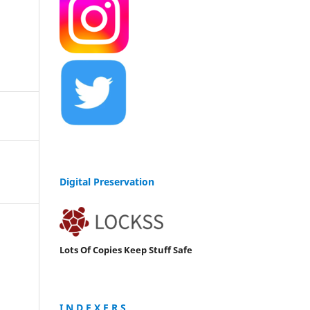
Digital Preservation
Lots Of Copies Keep Stuff Safe
I N D E X E R S