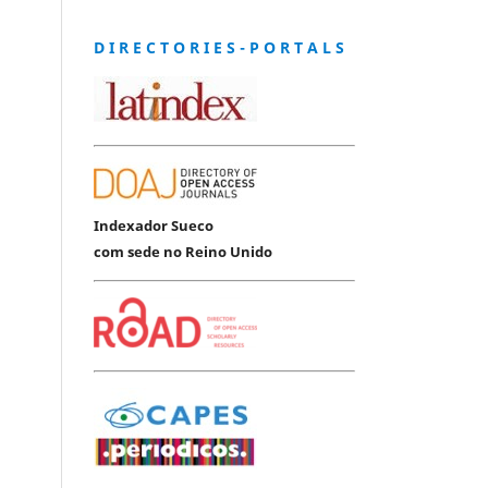
D I R E C T O R I E S - P O R T A L S
Indexador Sueco
com sede no Reino Unido