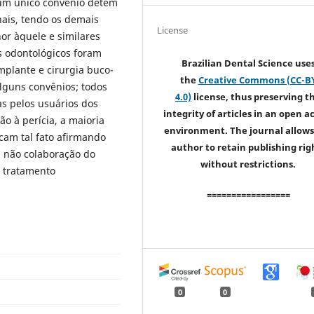
um único convênio detém
ais, tendo os demais
License
r àquele e similares
os odontológicos foram
Brazilian Dental Science use
mplante e cirurgia buco-
the
Creative Commons (CC-B
alguns convênios; todos
4.0)
license, thus preserving t
s pelos usuários dos
integrity of articles in an open a
ão à perícia, a maioria
environment. The journal allows
ficam tal fato afirmando
author to retain publishing rig
 a não colaboração do
without restrictions.
o tratamento
=================
0
0