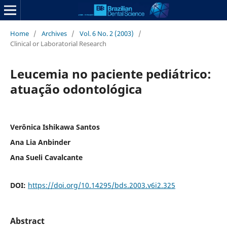
Home
/
Archives
/
Vol. 6 No. 2 (2003)
/
Clinical or Laboratorial Research
Leucemia no paciente pediátrico:
atuação odontológica
Verônica Ishikawa Santos
Ana Lia Anbinder
Ana Sueli Cavalcante
DOI:
https://doi.org/10.14295/bds.2003.v6i2.325
Abstract