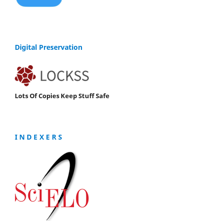
Digital Preservation
Lots Of Copies Keep Stuff Safe
I N D E X E R S