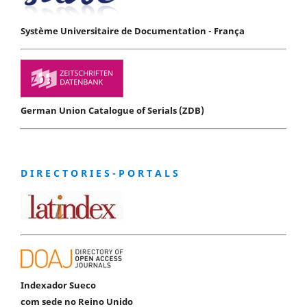
Système Universitaire de Documentation - França
German Union Catalogue of Serials (ZDB)
D I R E C T O R I E S - P O R T A L S
Indexador Sueco
com sede no Reino Unido