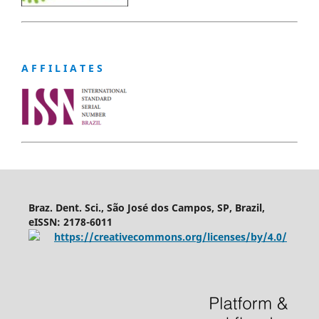
A F F I L I A T E S
Braz. Dent. Sci., São José dos Campos, SP, Brazil,
eISSN: 2178-6011
https://creativecommons.org/licenses/by/4.0/