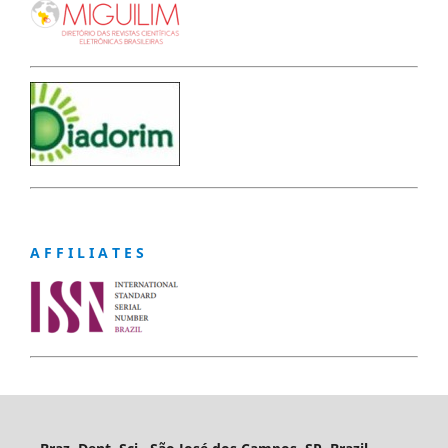
A F F I L I A T E S