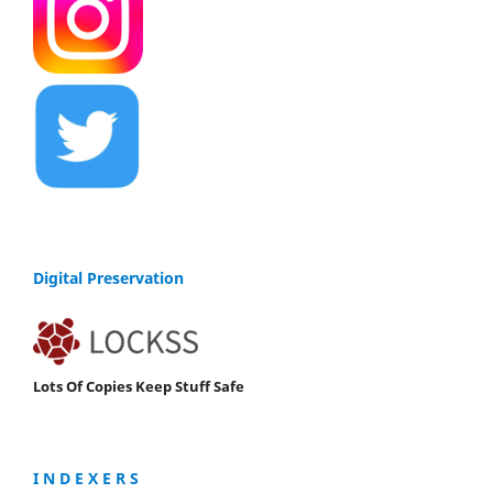
Digital Preservation
Lots Of Copies Keep Stuff Safe
I N D E X E R S