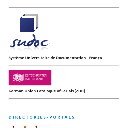
Système Universitaire de Documentation - França
German Union Catalogue of Serials (ZDB)
D I R E C T O R I E S - P O R T A L S