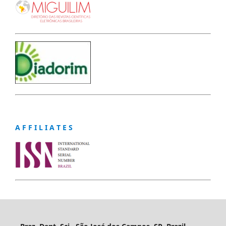
A F F I L I A T E S