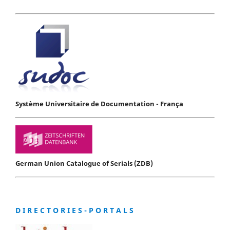
Système Universitaire de Documentation - França
German Union Catalogue of Serials (ZDB)
D I R E C T O R I E S - P O R T A L S