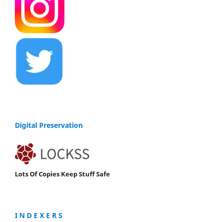
Digital Preservation
Lots Of Copies Keep Stuff Safe
I N D E X E R S