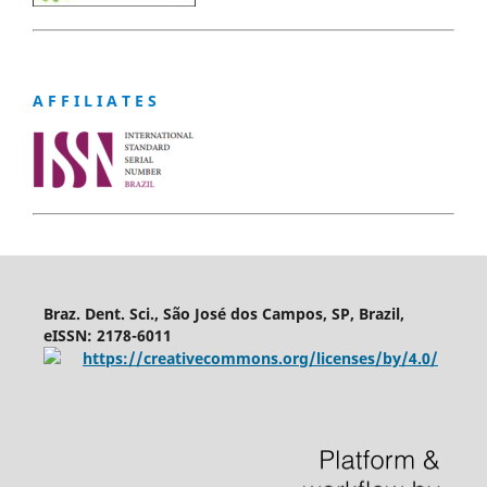
A F F I L I A T E S
Braz. Dent. Sci., São José dos Campos, SP, Brazil,
eISSN: 2178-6011
https://creativecommons.org/licenses/by/4.0/