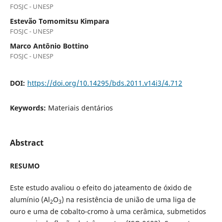
FOSJC - UNESP
Estevão Tomomitsu Kimpara
FOSJC - UNESP
Marco Antônio Bottino
FOSJC - UNESP
DOI:
https://doi.org/10.14295/bds.2011.v14i3/4.712
Keywords:
Materiais dentários
Abstract
RESUMO
Este estudo avaliou o efeito do jateamento de óxido de
alumínio (Al
O
) na resistência de união de uma liga de
2
3
ouro e uma de cobalto-cromo à uma cerâmica, submetidos