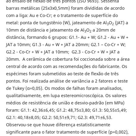
ao ensaio de flexão de três pontos (ISO 9693). Sessenta
barras metálicas (25x3x0,5mm) foram divididas de acordo
com a liga: Au e Co-Cr; e o tratamento de superfície do
metal: ponta de tungstênio (W), jateamento de Al
O
(JAT) a
3
2
10mm de distância e jateamento de Al
O
a 20mm de
3
2
distância, formando 6 grupos: G1.1- Au + W; G1.2 - Au + W +
JAT
a 10mm; G1.3 - Au + W + JAT a 20mm; G2.1 – Co-Cr + W;
G2.2 - Co-Cr + W + JAT a 10mm; G2.3 - Co-Cr + W + JAT a
20mm. A cerâmica de cobertura foi coccionada sobre a área
central de acordo com as recomendações do fabricante. Os
espécimes foram submetidos ao teste de flexão de três
pontos. Foi realizada análise de variância a 2 fatores e teste
de Tukey (α=0,05). Os modos de falhas foram analisados,
qualitativamente, em lupa estereomicroscópica. Os valores
médios de resistência de união e desvio-padrão (em MPa)
foram: G1.1: 42,36±6,45; G1.2: 48,75±3,80; G1.3: 50,55±5,49;
G2.1: 40,18±8,05; G2.2: 50,51±9,71; G2.3: 49,71±6,53.
Observou-se que houve diferença estatisticamente
significante para o fator tratamento de superfície (p=0,002),