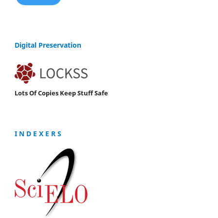
Digital Preservation
Lots Of Copies Keep Stuff Safe
I N D E X E R S