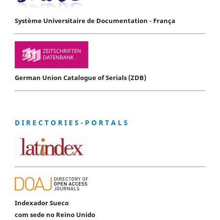
Système Universitaire de Documentation - França
German Union Catalogue of Serials (ZDB)
D I R E C T O R I E S - P O R T A L S
Indexador Sueco
com sede no Reino Unido