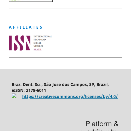
A F F I L I A T E S
Braz. Dent. Sci., São José dos Campos, SP, Brazil,
eISSN: 2178-6011
https://creativecommons.org/licenses/by/4.0/