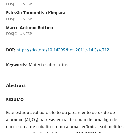
FOSJC - UNESP
Estevão Tomomitsu Kimpara
FOSJC - UNESP
Marco Antônio Bottino
FOSJC - UNESP
DOI:
https://doi.org/10.14295/bds.2011.v14i3/4.712
Keywords:
Materiais dentários
Abstract
RESUMO
Este estudo avaliou o efeito do jateamento de óxido de
alumínio (Al
O
) na resistência de união de uma liga de
2
3
ouro e uma de cobalto-cromo à uma cerâmica, submetidos