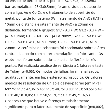
ao ensaio de flexão de três pontos (ISO 9693). Sessenta
barras metálicas (25x3x0,5mm) foram divididas de acordo
com a liga: Au e Co-Cr; e o tratamento de superfície do
metal: ponta de tungstênio (W), jateamento de Al
O
(JAT) a
3
2
10mm de distância e jateamento de Al
O
a 20mm de
3
2
distância, formando 6 grupos: G1.1- Au + W; G1.2 - Au + W +
JAT
a 10mm; G1.3 - Au + W + JAT a 20mm; G2.1 – Co-Cr + W;
G2.2 - Co-Cr + W + JAT a 10mm; G2.3 - Co-Cr + W + JAT a
20mm. A cerâmica de cobertura foi coccionada sobre a área
central de acordo com as recomendações do fabricante. Os
espécimes foram submetidos ao teste de flexão de três
pontos. Foi realizada análise de variância a 2 fatores e teste
de Tukey (α=0,05). Os modos de falhas foram analisados,
qualitativamente, em lupa estereomicroscópica. Os valores
médios de resistência de união e desvio-padrão (em MPa)
foram: G1.1: 42,36±6,45; G1.2: 48,75±3,80; G1.3: 50,55±5,49;
G2.1: 40,18±8,05; G2.2: 50,51±9,71; G2.3: 49,71±6,53.
Observou-se que houve diferença estatisticamente
significante para o fator tratamento de superfície (p=0,002),