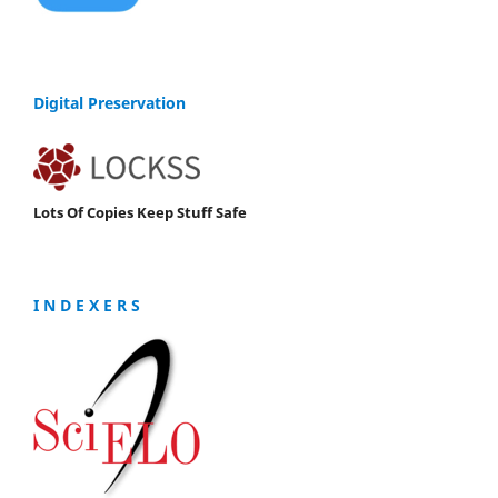
Digital Preservation
Lots Of Copies Keep Stuff Safe
I N D E X E R S