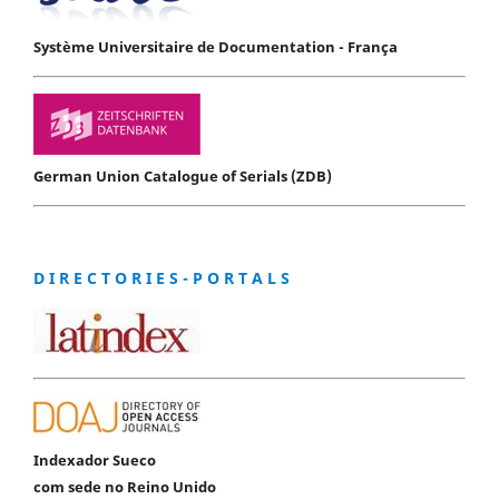
Système Universitaire de Documentation - França
German Union Catalogue of Serials (ZDB)
D I R E C T O R I E S - P O R T A L S
Indexador Sueco
com sede no Reino Unido