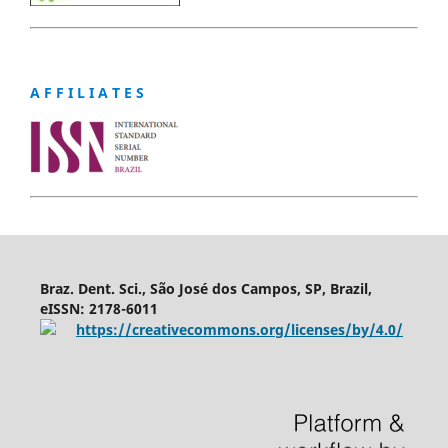
A F F I L I A T E S
Braz. Dent. Sci., São José dos Campos, SP, Brazil,
eISSN: 2178-6011
https://creativecommons.org/licenses/by/4.0/