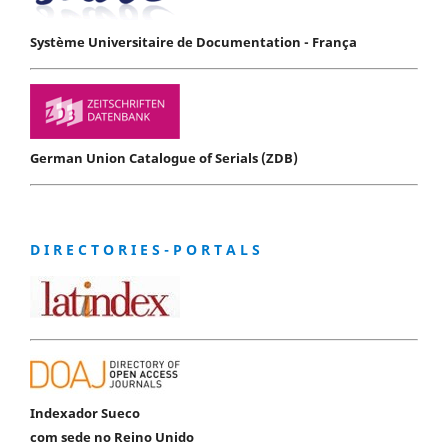
Système Universitaire de Documentation - França
German Union Catalogue of Serials (ZDB)
D I R E C T O R I E S - P O R T A L S
Indexador Sueco
com sede no Reino Unido