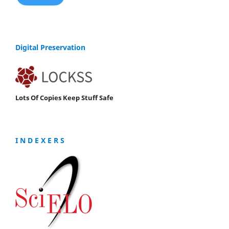
Digital Preservation
Lots Of Copies Keep Stuff Safe
I N D E X E R S