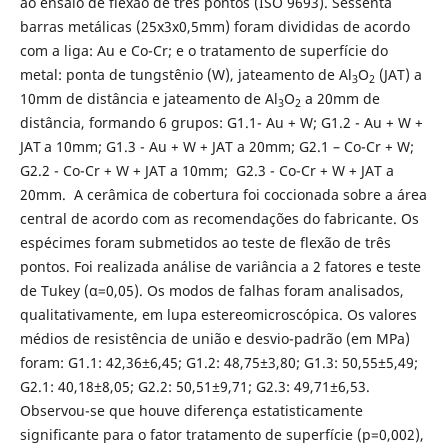
ao ensaio de flexão de três pontos (ISO 9693). Sessenta
barras metálicas (25x3x0,5mm) foram divididas de acordo
com a liga: Au e Co-Cr; e o tratamento de superfície do
metal: ponta de tungstênio (W), jateamento de Al
O
(JAT) a
3
2
10mm de distância e jateamento de Al
O
a 20mm de
3
2
distância, formando 6 grupos: G1.1- Au + W; G1.2 - Au + W +
JAT
a 10mm; G1.3 - Au + W + JAT a 20mm; G2.1 – Co-Cr + W;
G2.2 - Co-Cr + W + JAT a 10mm; G2.3 - Co-Cr + W + JAT a
20mm. A cerâmica de cobertura foi coccionada sobre a área
central de acordo com as recomendações do fabricante. Os
espécimes foram submetidos ao teste de flexão de três
pontos. Foi realizada análise de variância a 2 fatores e teste
de Tukey (α=0,05). Os modos de falhas foram analisados,
qualitativamente, em lupa estereomicroscópica. Os valores
médios de resistência de união e desvio-padrão (em MPa)
foram: G1.1: 42,36±6,45; G1.2: 48,75±3,80; G1.3: 50,55±5,49;
G2.1: 40,18±8,05; G2.2: 50,51±9,71; G2.3: 49,71±6,53.
Observou-se que houve diferença estatisticamente
significante para o fator tratamento de superfície (p=0,002),