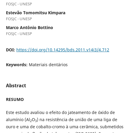
FOSJC - UNESP
Estevão Tomomitsu Kimpara
FOSJC - UNESP
Marco Antônio Bottino
FOSJC - UNESP
DOI:
https://doi.org/10.14295/bds.2011.v14i3/4.712
Keywords:
Materiais dentários
Abstract
RESUMO
Este estudo avaliou o efeito do jateamento de óxido de
alumínio (Al
O
) na resistência de união de uma liga de
2
3
ouro e uma de cobalto-cromo à uma cerâmica, submetidos