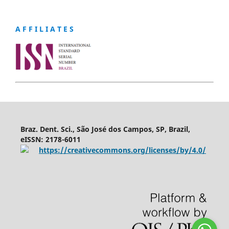
A F F I L I A T E S
Braz. Dent. Sci., São José dos Campos, SP, Brazil,
eISSN: 2178-6011
https://creativecommons.org/licenses/by/4.0/