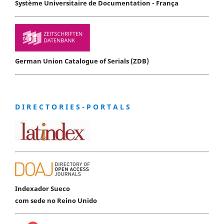
Système Universitaire de Documentation - França
German Union Catalogue of Serials (ZDB)
D I R E C T O R I E S - P O R T A L S
Indexador Sueco
com sede no Reino Unido