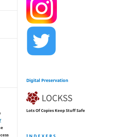
Digital Preservation
Lots Of Copies Keep Stuff Safe
s
Y
he
ccess
I N D E X E R S