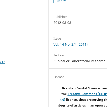
Published
2012-08-08
Issue
Vol. 14 No. 3/4 (2011)
Section
Clinical or Laboratorial Research
.712
License
Brazilian Dental Science use
the
Creative Commons (CC-B
4.0)
license, thus preserving t
integrity of articles in an open a