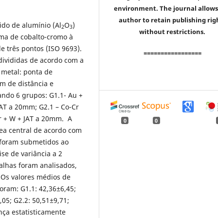
environment. The journal allows
author to retain publishing rig
ido de alumínio (Al
O
)
2
3
without restrictions.
uma de cobalto-cromo à
e três pontos (ISO 9693).
=================
divididas de acordo com a
o metal: ponta de
m de distância e
ndo 6 grupos: G1.1- Au +
JAT a 20mm; G2.1 – Co-Cr
Cr + W + JAT a 20mm. A
0
0
rea central de acordo com
 foram submetidos ao
ise de variância a 2
falhas foram analisados,
 Os valores médios de
oram: G1.1: 42,36±6,45;
,05; G2.2: 50,51±9,71;
nça estatisticamente