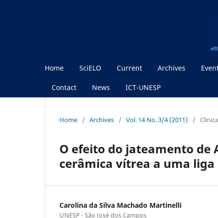
Home
SciELO
Current
Archives
Even
Contact
News
ICT-UNESP
Home
/
Archives
/
Vol. 14 No. 3/4 (2011)
/
Clinic
O efeito do jateamento de 
cerâmica vítrea a uma liga
Carolina da Silva Machado Martinelli
UNESP - São José dos Campos