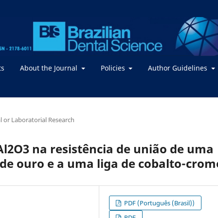
ts
About the Journal
Policies
Author Guidelines
al or Laboratorial Research
Al2O3 na resistência de união de uma
 de ouro e a uma liga de cobalto-crom
PDF (Português (Brasil))
PDF