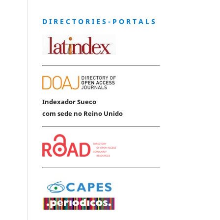
D I R E C T O R I E S - P O R T A L S
Indexador Sueco
com sede no Reino Unido