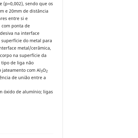
ie (p=0,002), sendo que os
m e 20mm de distância
res entre si e
s com ponta de
desiva na interface
superfície do metal para
nterface metal/cerâmica,
corpo na superfície da
tipo de liga não
 o jateamento com Al
O
3
2
ência de união entre a
 óxido de alumínio; ligas