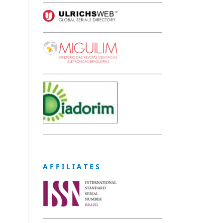
A F F I L I A T E S