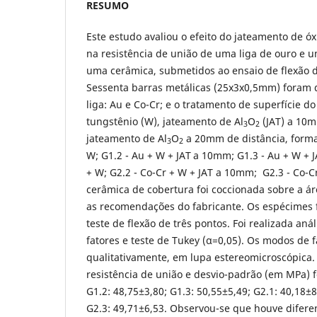
RESUMO
Este estudo avaliou o efeito do jateamento de óx
na resistência de união de uma liga de ouro e 
uma cerâmica, submetidos ao ensaio de flexão d
Sessenta barras metálicas (25x3x0,5mm) foram 
liga: Au e Co-Cr; e o tratamento de superfície d
tungstênio (W), jateamento de Al
O
(JAT) a 10m
3
2
jateamento de Al
O
a 20mm de distância, forma
3
2
W; G1.2 - Au + W + JAT
a 10mm; G1.3 - Au + W + 
+ W; G2.2 - Co-Cr + W + JAT a 10mm; G2.3 - Co-
cerâmica de cobertura foi coccionada sobre a á
as recomendações do fabricante. Os espécimes
teste de flexão de três pontos. Foi realizada anál
fatores e teste de Tukey (α=0,05). Os modos de 
qualitativamente, em lupa estereomicroscópica.
resistência de união e desvio-padrão (em MPa) f
G1.2: 48,75±3,80; G1.3: 50,55±5,49; G2.1: 40,18±8
G2.3: 49,71±6,53. Observou-se que houve difere