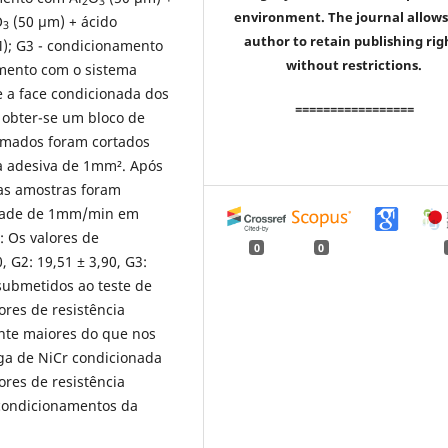
2
3
environment. The journal allows
O
(50 µm) + ácido
3
author to retain publishing rig
M); G3 - condicionamento
without restrictions.
amento com o sistema
e a face condicionada dos
=================
 obter-se um bloco de
ormados foram cortados
 adesiva de 1mm². Após
 as amostras foram
idade de 1mm/min em
: Os valores de
0
0
, G2: 19,51 ± 3,90, G3:
 submetidos ao teste de
ores de resistência
ente maiores do que nos
iga de NiCr condicionada
res de resistência
condicionamentos da