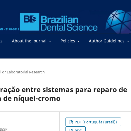
ts
About the Journal
Policies
Author Guidelines
al or Laboratorial Research
 tração entre sistemas para reparo de
ga de níquel-cromo
PDF (Português (Brasil))
NESP
PDF