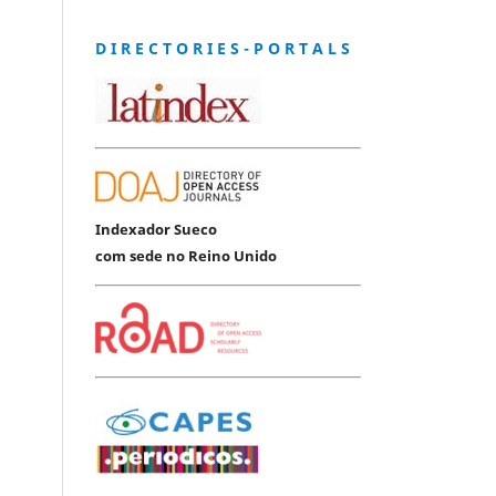
D I R E C T O R I E S - P O R T A L S
Indexador Sueco
com sede no Reino Unido