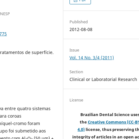
UNESP
Published
2012-08-08
.775
Issue
tratamentos de superfície.
Vol. 14 No. 3/4 (2011)
Section
Clinical or Laboratorial Research
License
va entre quatro sistemas
Brazilian Dental Science use
ara coroas
the
Creative Commons (CC-B
 níquel-cromo foram
4.0)
license, thus preserving t
upo foi submetido aos
integrity of articles in an open a
mento com Al
O
(50 µm) +