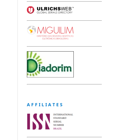
A F F I L I A T E S