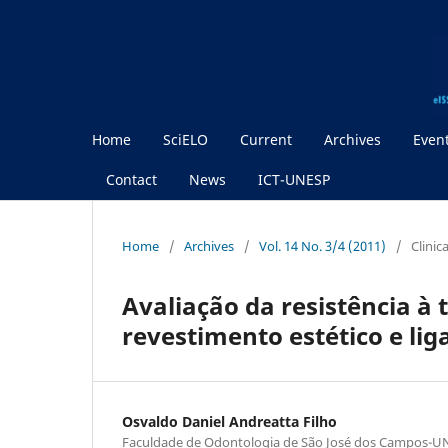
Home
SciELO
Current
Archives
Even
Contact
News
ICT-UNESP
Home
/
Archives
/
Vol. 14 No. 3/4 (2011)
/
Clinic
Avaliação da resistência à
revestimento estético e li
Osvaldo Daniel Andreatta Filho
Faculdade de Odontologia de São José dos Campos-U