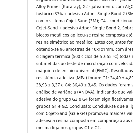
Alloy Primer (Kuraray); G2 - jateamento com Al
2
fosfórico 37% + adesivo Adper Single Bond 2 (3
com o sistema Cojet-Sand (3M); G4 - condicion
Cojet-Sand + adesivo Adper Single Bond 2. Sobr
blocos metálicos aplicou-se resina composta até
resina simétrico ao metálico. Estes conjuntos f
obtendo-se 96 amostras de 10x1x1mm, com área
ciclagem térmica (500 ciclos de 5 a 55 ºC) todas
submetidas ao teste de microtração com veloc
máquina de ensaio universal (EMIC). Resultados
resistência adesiva (MPa) foram: G1: 24,49 ± 4,80
38,93 ± 3,37 e G4: 36,49 ± 3,45. Os dados foram
análise de variância (ANOVA), indicando que val
adesiva do grupo G3 e G4 foram significativam
grupos G1 e G2. Conclusão: Concluiu-se que a l
com Cojet-Sand (G3 e G4) promoveu maiores valo
adesiva à resina composta em comparação aos 
mesma liga nos grupos G1 e G2.