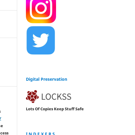
Digital Preservation
Lots Of Copies Keep Stuff Safe
s
Y
he
ccess
I N D E X E R S