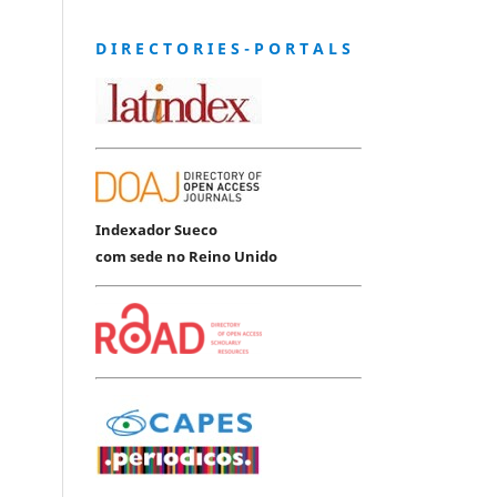
D I R E C T O R I E S - P O R T A L S
Indexador Sueco
com sede no Reino Unido