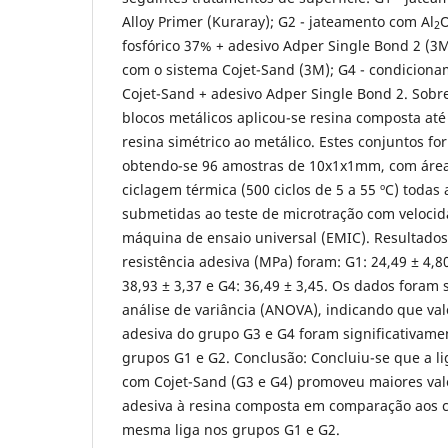
Alloy Primer (Kuraray); G2 - jateamento com Al
2
fosfórico 37% + adesivo Adper Single Bond 2 (3
com o sistema Cojet-Sand (3M); G4 - condicion
Cojet-Sand + adesivo Adper Single Bond 2. Sobr
blocos metálicos aplicou-se resina composta até
resina simétrico ao metálico. Estes conjuntos f
obtendo-se 96 amostras de 10x1x1mm, com área
ciclagem térmica (500 ciclos de 5 a 55 ºC) todas
submetidas ao teste de microtração com veloc
máquina de ensaio universal (EMIC). Resultados
resistência adesiva (MPa) foram: G1: 24,49 ± 4,80
38,93 ± 3,37 e G4: 36,49 ± 3,45. Os dados foram
análise de variância (ANOVA), indicando que val
adesiva do grupo G3 e G4 foram significativam
grupos G1 e G2. Conclusão: Concluiu-se que a l
com Cojet-Sand (G3 e G4) promoveu maiores valo
adesiva à resina composta em comparação aos 
mesma liga nos grupos G1 e G2.