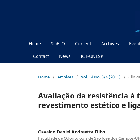
Home
SciELO
Current
Archives
Even
Contact
News
ICT-UNESP
Home
/
Archives
/
Vol. 14 No. 3/4 (2011)
/
Clinic
Avaliação da resistência à
revestimento estético e li
Osvaldo Daniel Andreatta Filho
Faculdade de Odontologia de São José dos Campos-U