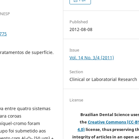
UNESP
Published
2012-08-08
.775
Issue
tratamentos de superfície.
Vol. 14 No. 3/4 (2011)
Section
Clinical or Laboratorial Research
License
va entre quatro sistemas
Brazilian Dental Science use
ara coroas
the
Creative Commons (CC-B
 níquel-cromo foram
4.0)
license, thus preserving t
upo foi submetido aos
integrity of articles in an open a
mento com Al
O
(50 µm) +