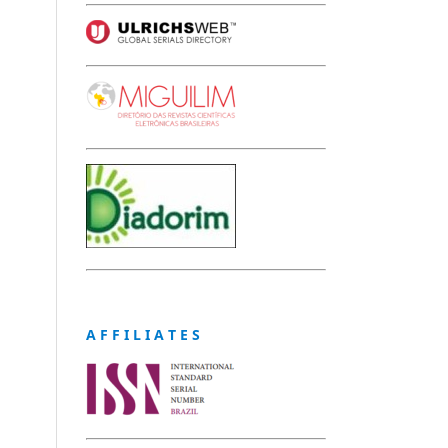
A F F I L I A T E S