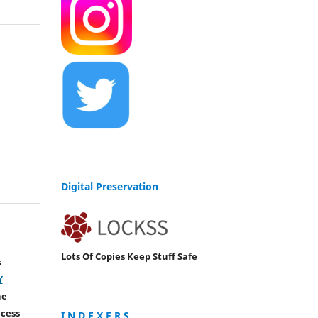
Digital Preservation
Lots Of Copies Keep Stuff Safe
s
Y
he
ccess
I N D E X E R S