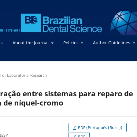
ts
About the Journal
Policies
Author Guidelines
al or Laboratorial Research
 tração entre sistemas para reparo de
ga de níquel-cromo
PDF (Português (Brasil))
NESP
PDF