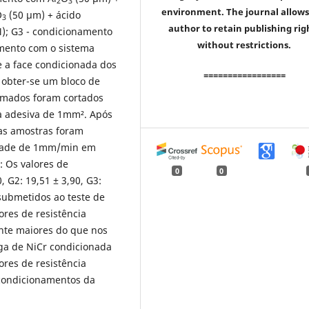
2
3
environment. The journal allows
O
(50 µm) + ácido
3
author to retain publishing rig
M); G3 - condicionamento
without restrictions.
amento com o sistema
e a face condicionada dos
=================
 obter-se um bloco de
ormados foram cortados
 adesiva de 1mm². Após
 as amostras foram
idade de 1mm/min em
: Os valores de
0
0
, G2: 19,51 ± 3,90, G3:
 submetidos ao teste de
ores de resistência
ente maiores do que nos
iga de NiCr condicionada
res de resistência
condicionamentos da