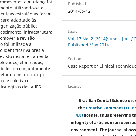
romover esta mudançafoi
Published
lmente utilizando-se o
2014-05-12
menteas estratégias foram
ecard adaptado às
rganização pública
Issue
escimento, infraestrutura
romover a revisão
Vol. 17 No. 2 (2014): Apr. - Jun. / 
 foi utilizada a
Published May 2014
 identificar valores a
revisto nesta ferramenta,
Section
 elevados, eliminados,
Case Report or Clinical Techniqu
tabelecido conjuntamente
tor da instituição, por
al e coletivo e
License
tratégicas desta IES
Brazilian Dental Science use
the
Creative Commons (CC-B
4.0)
license, thus preserving t
integrity of articles in an open a
environment. The journal allows