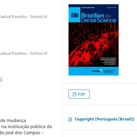
adual Paulista – School of
adual Paulista – School of
31
PDF
Copyright (Português (Brasil))
o de mudança
na instituição pública do
São José dos Campos –