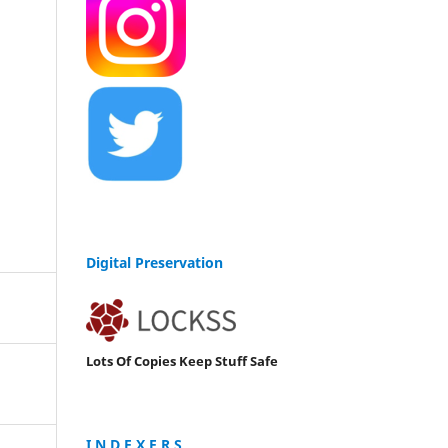
Digital Preservation
Lots Of Copies Keep Stuff Safe
I N D E X E R S