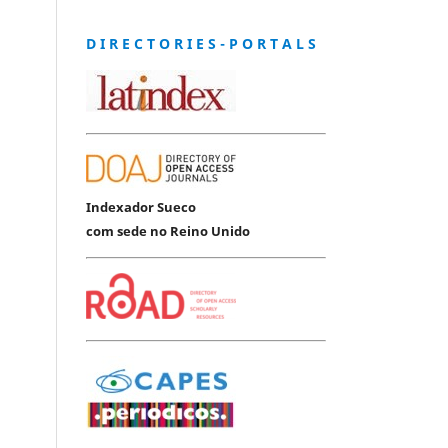
D I R E C T O R I E S - P O R T A L S
Indexador Sueco
com sede no Reino Unido