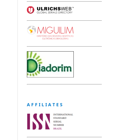
A F F I L I A T E S