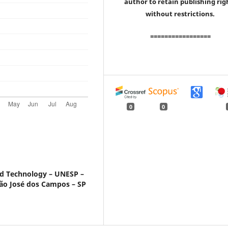
author to retain publishing rig
without restrictions.
=================
0
0
and Technology – UNESP –
 São José dos Campos – SP