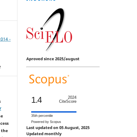
2014 -
Aproved since 2025/august
e
1.4
2024
s
CiteScore
Y
he
35th percentile
Powered by Scopus
ccess
Last updated on 05 August, 2025
 the
Updated monthly