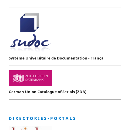
Système Universitaire de Documentation - França
German Union Catalogue of Serials (ZDB)
D I R E C T O R I E S - P O R T A L S