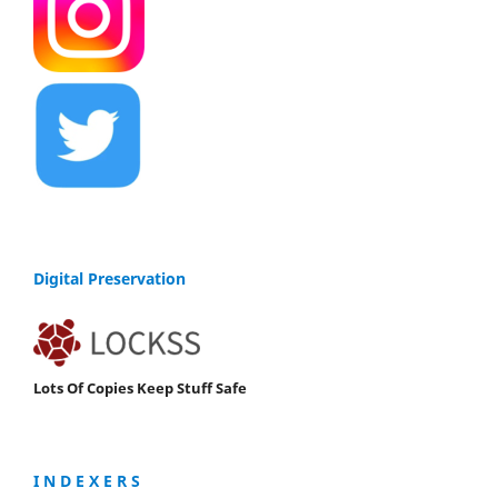
Digital Preservation
Lots Of Copies Keep Stuff Safe
I N D E X E R S