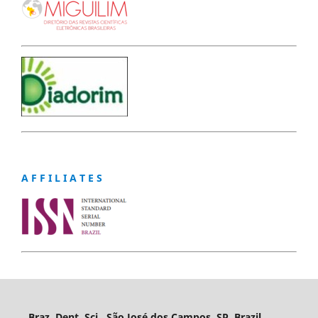
A F F I L I A T E S
Braz. Dent. Sci., São José dos Campos, SP, Brazil,