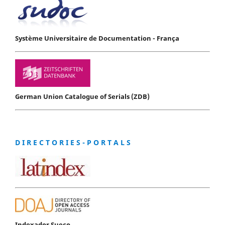
Système Universitaire de Documentation - França
German Union Catalogue of Serials (ZDB)
D I R E C T O R I E S - P O R T A L S
Indexador Sueco