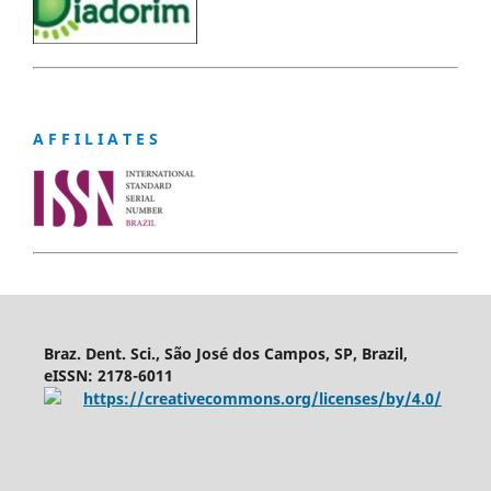
A F F I L I A T E S
Braz. Dent. Sci., São José dos Campos, SP, Brazil,
eISSN: 2178-6011
https://creativecommons.org/licenses/by/4.0/