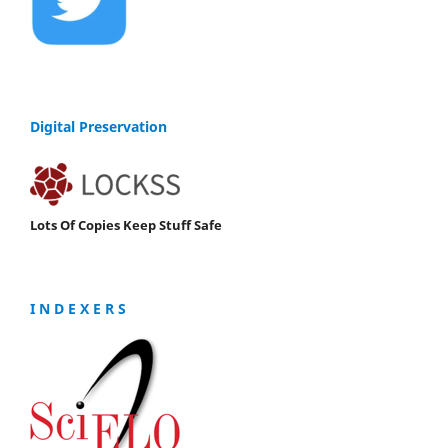
Digital Preservation
Lots Of Copies Keep Stuff Safe
I N D E X E R S