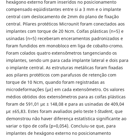
hexágono externo foram inseridos no posicionamento
compensado eqüidistantes entre si a 3 mm e o implante
central com deslocamento de 2mm do plano de fixação
central. Pilares protéticos Microunit foram conectados aos
implantes com torque de 20 Ncm. Coifas plásticas (n=5) e
usinadas (n=5) receberam enceramentos padronizados e
foram fundidos em monobloco em liga de cobalto-cromo.
Foram colados quatro extensômetros tangenciando os
implantes, sendo um para cada implante lateral e dois para
o implante central. As estruturas metálicas foram fixadas
aos pilares protéticos com parafusos de retenção com
torque de 10 Ncm, quando foram registradas as
microdeformações (με) em cada extensômetro. Os valores
médios obtidos dos extensômetros para as coifas plásticas
foram de 591,01 με ± 148,08 e para as usinadas de 409,04
με ±65,83. Estes foram avaliados pelo teste t-
Student
, que
demonstrou não haver diferença estatística significante ao
variar o tipo de coifa (p=0,054). Concluiu-se que, para
implantes de hexágono externo no posicionamento