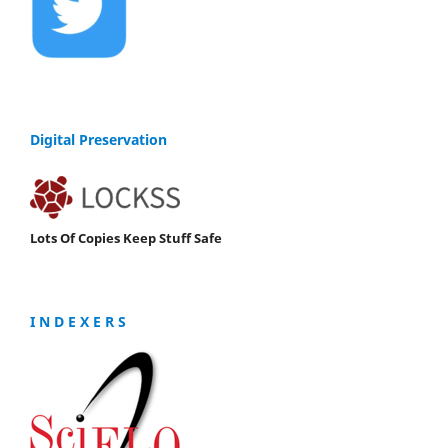
Digital Preservation
Lots Of Copies Keep Stuff Safe
I N D E X E R S