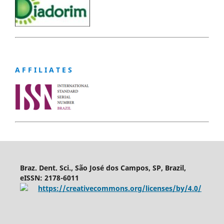
A F F I L I A T E S
Braz. Dent. Sci., São José dos Campos, SP, Brazil,
eISSN: 2178-6011
https://creativecommons.org/licenses/by/4.0/