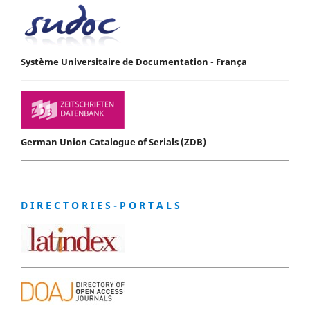
Système Universitaire de Documentation - França
German Union Catalogue of Serials (ZDB)
D I R E C T O R I E S - P O R T A L S