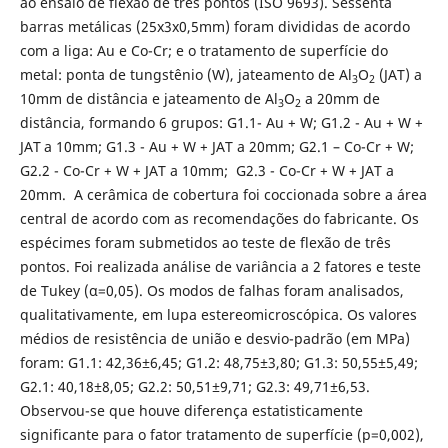
ao ensaio de flexão de três pontos (ISO 9693). Sessenta
barras metálicas (25x3x0,5mm) foram divididas de acordo
com a liga: Au e Co-Cr; e o tratamento de superfície do
metal: ponta de tungstênio (W), jateamento de Al
O
(JAT) a
3
2
10mm de distância e jateamento de Al
O
a 20mm de
3
2
distância, formando 6 grupos: G1.1- Au + W; G1.2 - Au + W +
JAT
a 10mm; G1.3 - Au + W + JAT a 20mm; G2.1 – Co-Cr + W;
G2.2 - Co-Cr + W + JAT a 10mm; G2.3 - Co-Cr + W + JAT a
20mm. A cerâmica de cobertura foi coccionada sobre a área
central de acordo com as recomendações do fabricante. Os
espécimes foram submetidos ao teste de flexão de três
pontos. Foi realizada análise de variância a 2 fatores e teste
de Tukey (α=0,05). Os modos de falhas foram analisados,
qualitativamente, em lupa estereomicroscópica. Os valores
médios de resistência de união e desvio-padrão (em MPa)
foram: G1.1: 42,36±6,45; G1.2: 48,75±3,80; G1.3: 50,55±5,49;
G2.1: 40,18±8,05; G2.2: 50,51±9,71; G2.3: 49,71±6,53.
Observou-se que houve diferença estatisticamente
significante para o fator tratamento de superfície (p=0,002),