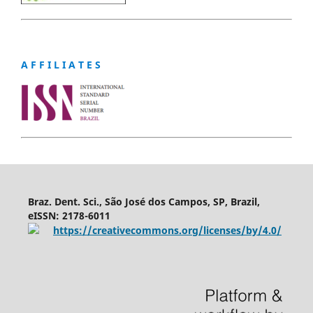
A F F I L I A T E S
Braz. Dent. Sci., São José dos Campos, SP, Brazil,
eISSN: 2178-6011
https://creativecommons.org/licenses/by/4.0/