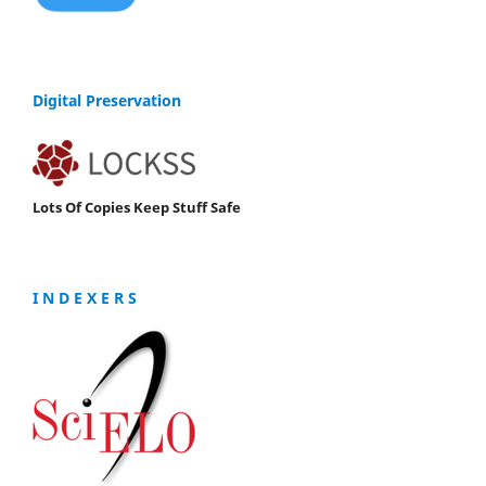
Digital Preservation
Lots Of Copies Keep Stuff Safe
I N D E X E R S