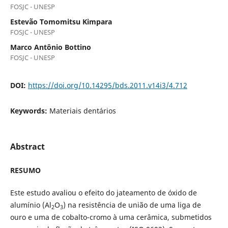
FOSJC - UNESP
Estevão Tomomitsu Kimpara
FOSJC - UNESP
Marco Antônio Bottino
FOSJC - UNESP
DOI:
https://doi.org/10.14295/bds.2011.v14i3/4.712
Keywords:
Materiais dentários
Abstract
RESUMO
Este estudo avaliou o efeito do jateamento de óxido de
alumínio (Al
O
) na resistência de união de uma liga de
2
3
ouro e uma de cobalto-cromo à uma cerâmica, submetidos