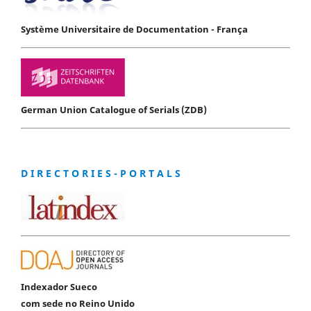
Système Universitaire de Documentation - França
German Union Catalogue of Serials (ZDB)
D I R E C T O R I E S - P O R T A L S
Indexador Sueco
com sede no Reino Unido