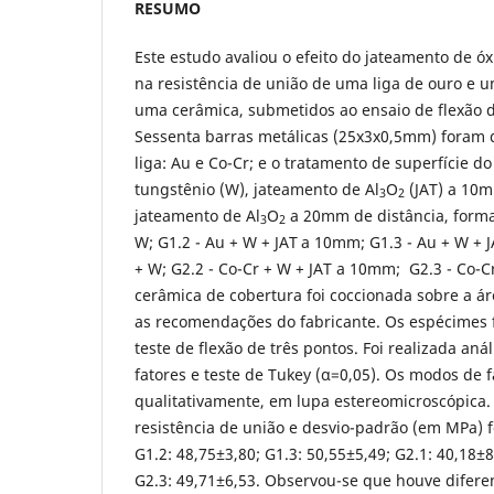
RESUMO
Este estudo avaliou o efeito do jateamento de óx
na resistência de união de uma liga de ouro e 
uma cerâmica, submetidos ao ensaio de flexão d
Sessenta barras metálicas (25x3x0,5mm) foram 
liga: Au e Co-Cr; e o tratamento de superfície d
tungstênio (W), jateamento de Al
O
(JAT) a 10m
3
2
jateamento de Al
O
a 20mm de distância, forma
3
2
W; G1.2 - Au + W + JAT
a 10mm; G1.3 - Au + W + 
+ W; G2.2 - Co-Cr + W + JAT a 10mm; G2.3 - Co-
cerâmica de cobertura foi coccionada sobre a á
as recomendações do fabricante. Os espécimes
teste de flexão de três pontos. Foi realizada anál
fatores e teste de Tukey (α=0,05). Os modos de 
qualitativamente, em lupa estereomicroscópica.
resistência de união e desvio-padrão (em MPa) f
G1.2: 48,75±3,80; G1.3: 50,55±5,49; G2.1: 40,18±8
G2.3: 49,71±6,53. Observou-se que houve difere