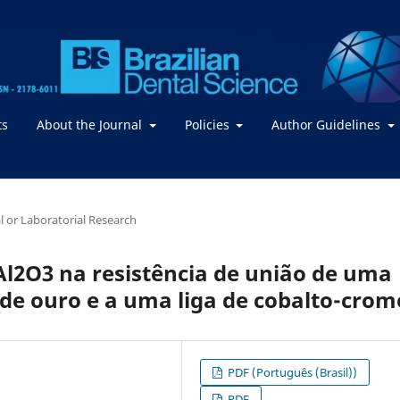
ts
About the Journal
Policies
Author Guidelines
al or Laboratorial Research
Al2O3 na resistência de união de uma
 de ouro e a uma liga de cobalto-crom
PDF (Português (Brasil))
PDF