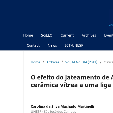
Home
SciELO
Current
Archives
Even
Contact
News
ICT-UNESP
Home
/
Archives
/
Vol. 14 No. 3/4 (2011)
/
Clinic
O efeito do jateamento de 
cerâmica vítrea a uma liga
Carolina da Silva Machado Martinelli
UNESP - São José dos Campos