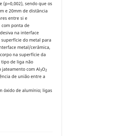
ie (p=0,002), sendo que os
m e 20mm de distância
res entre si e
s com ponta de
desiva na interface
superfície do metal para
nterface metal/cerâmica,
corpo na superfície da
tipo de liga não
 o jateamento com Al
O
3
2
ência de união entre a
 óxido de alumínio; ligas