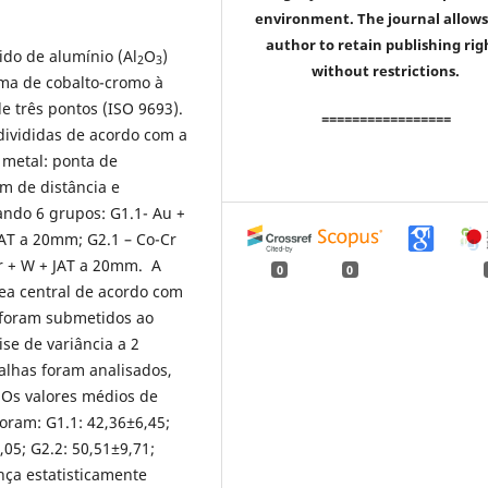
environment. The journal allows
author to retain publishing rig
ido de alumínio (Al
O
)
2
3
without restrictions.
uma de cobalto-cromo à
e três pontos (ISO 9693).
=================
divididas de acordo com a
o metal: ponta de
m de distância e
ndo 6 grupos: G1.1- Au +
JAT a 20mm; G2.1 – Co-Cr
Cr + W + JAT a 20mm. A
0
0
rea central de acordo com
 foram submetidos ao
ise de variância a 2
falhas foram analisados,
 Os valores médios de
oram: G1.1: 42,36±6,45;
,05; G2.2: 50,51±9,71;
nça estatisticamente