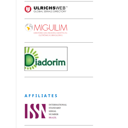
A F F I L I A T E S