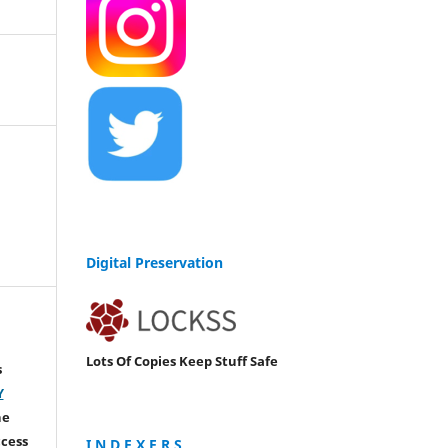
Digital Preservation
Lots Of Copies Keep Stuff Safe
s
Y
he
ccess
I N D E X E R S