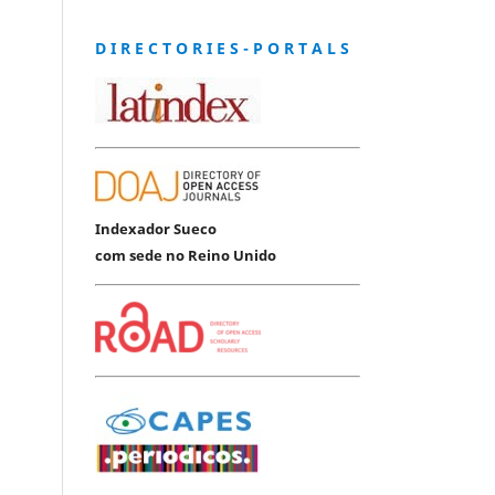
D I R E C T O R I E S - P O R T A L S
Indexador Sueco
com sede no Reino Unido