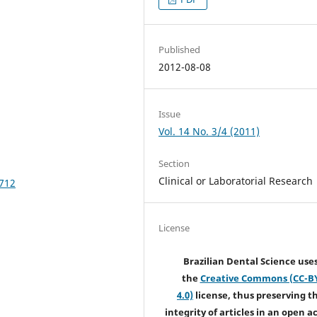
Published
2012-08-08
Issue
Vol. 14 No. 3/4 (2011)
Section
Clinical or Laboratorial Research
.712
License
Brazilian Dental Science use
the
Creative Commons (CC-B
4.0)
license, thus preserving t
integrity of articles in an open a