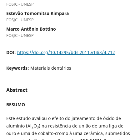
FOSJC - UNESP
Estevão Tomomitsu Kimpara
FOSJC - UNESP
Marco Antônio Bottino
FOSJC - UNESP
DOI:
https://doi.org/10.14295/bds.2011.v14i3/4.712
Keywords:
Materiais dentários
Abstract
RESUMO
Este estudo avaliou o efeito do jateamento de óxido de
alumínio (Al
O
) na resistência de união de uma liga de
2
3
ouro e uma de cobalto-cromo à uma cerâmica, submetidos