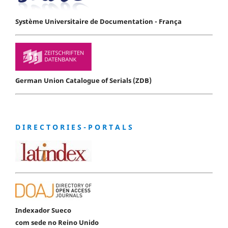
Système Universitaire de Documentation - França
German Union Catalogue of Serials (ZDB)
D I R E C T O R I E S - P O R T A L S
Indexador Sueco
com sede no Reino Unido