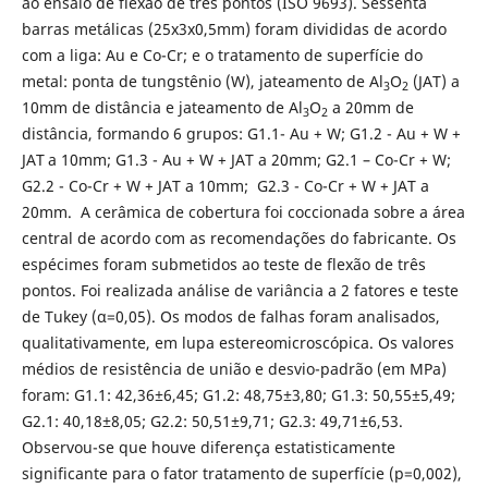
ao ensaio de flexão de três pontos (ISO 9693). Sessenta
barras metálicas (25x3x0,5mm) foram divididas de acordo
com a liga: Au e Co-Cr; e o tratamento de superfície do
metal: ponta de tungstênio (W), jateamento de Al
O
(JAT) a
3
2
10mm de distância e jateamento de Al
O
a 20mm de
3
2
distância, formando 6 grupos: G1.1- Au + W; G1.2 - Au + W +
JAT
a 10mm; G1.3 - Au + W + JAT a 20mm; G2.1 – Co-Cr + W;
G2.2 - Co-Cr + W + JAT a 10mm; G2.3 - Co-Cr + W + JAT a
20mm. A cerâmica de cobertura foi coccionada sobre a área
central de acordo com as recomendações do fabricante. Os
espécimes foram submetidos ao teste de flexão de três
pontos. Foi realizada análise de variância a 2 fatores e teste
de Tukey (α=0,05). Os modos de falhas foram analisados,
qualitativamente, em lupa estereomicroscópica. Os valores
médios de resistência de união e desvio-padrão (em MPa)
foram: G1.1: 42,36±6,45; G1.2: 48,75±3,80; G1.3: 50,55±5,49;
G2.1: 40,18±8,05; G2.2: 50,51±9,71; G2.3: 49,71±6,53.
Observou-se que houve diferença estatisticamente
significante para o fator tratamento de superfície (p=0,002),