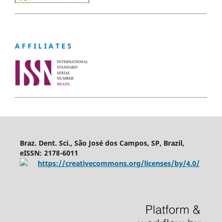
A F F I L I A T E S
Braz. Dent. Sci., São José dos Campos, SP, Brazil,
eISSN: 2178-6011
https://creativecommons.org/licenses/by/4.0/