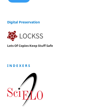
Digital Preservation
Lots Of Copies Keep Stuff Safe
I N D E X E R S