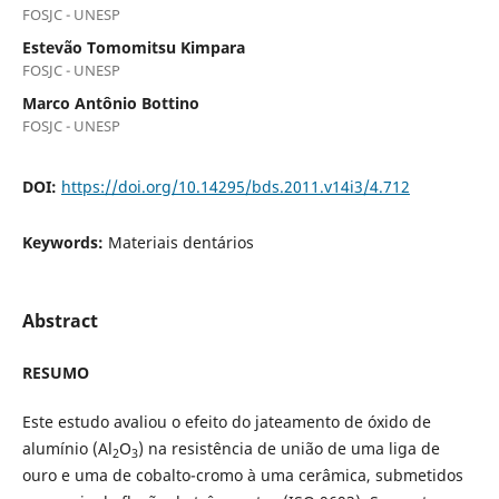
FOSJC - UNESP
Estevão Tomomitsu Kimpara
FOSJC - UNESP
Marco Antônio Bottino
FOSJC - UNESP
DOI:
https://doi.org/10.14295/bds.2011.v14i3/4.712
Keywords:
Materiais dentários
Abstract
RESUMO
Este estudo avaliou o efeito do jateamento de óxido de
alumínio (Al
O
) na resistência de união de uma liga de
2
3
ouro e uma de cobalto-cromo à uma cerâmica, submetidos