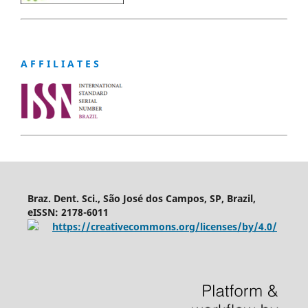
A F F I L I A T E S
Braz. Dent. Sci., São José dos Campos, SP, Brazil,
eISSN: 2178-6011
https://creativecommons.org/licenses/by/4.0/