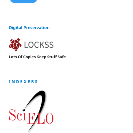
Digital Preservation
Lots Of Copies Keep Stuff Safe
I N D E X E R S