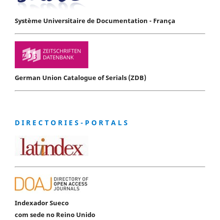
Système Universitaire de Documentation - França
German Union Catalogue of Serials (ZDB)
D I R E C T O R I E S - P O R T A L S
Indexador Sueco
com sede no Reino Unido