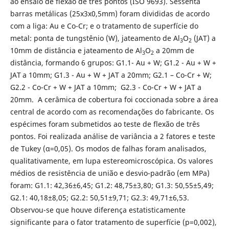
ao ensaio de flexão de três pontos (ISO 9693). Sessenta
barras metálicas (25x3x0,5mm) foram divididas de acordo
com a liga: Au e Co-Cr; e o tratamento de superfície do
metal: ponta de tungstênio (W), jateamento de Al
O
(JAT) a
3
2
10mm de distância e jateamento de Al
O
a 20mm de
3
2
distância, formando 6 grupos: G1.1- Au + W; G1.2 - Au + W +
JAT
a 10mm; G1.3 - Au + W + JAT a 20mm; G2.1 – Co-Cr + W;
G2.2 - Co-Cr + W + JAT a 10mm; G2.3 - Co-Cr + W + JAT a
20mm. A cerâmica de cobertura foi coccionada sobre a área
central de acordo com as recomendações do fabricante. Os
espécimes foram submetidos ao teste de flexão de três
pontos. Foi realizada análise de variância a 2 fatores e teste
de Tukey (α=0,05). Os modos de falhas foram analisados,
qualitativamente, em lupa estereomicroscópica. Os valores
médios de resistência de união e desvio-padrão (em MPa)
foram: G1.1: 42,36±6,45; G1.2: 48,75±3,80; G1.3: 50,55±5,49;
G2.1: 40,18±8,05; G2.2: 50,51±9,71; G2.3: 49,71±6,53.
Observou-se que houve diferença estatisticamente
significante para o fator tratamento de superfície (p=0,002),