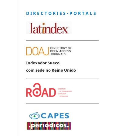
D I R E C T O R I E S - P O R T A L S
Indexador Sueco
com sede no Reino Unido