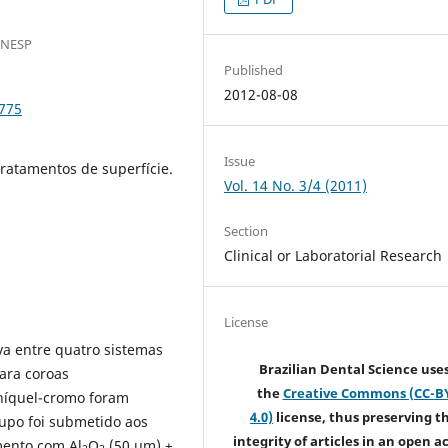
UNESP
Published
2012-08-08
.775
Issue
tratamentos de superfície.
Vol. 14 No. 3/4 (2011)
Section
Clinical or Laboratorial Research
License
va entre quatro sistemas
Brazilian Dental Science use
ara coroas
the
Creative Commons (CC-B
 níquel-cromo foram
4.0)
license, thus preserving t
upo foi submetido aos
integrity of articles in an open a
mento com Al
O
(50 µm) +