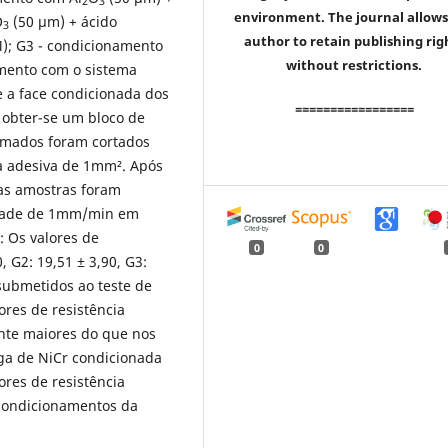
2
3
environment. The journal allows
O
(50 µm) + ácido
3
author to retain publishing rig
M); G3 - condicionamento
without restrictions.
amento com o sistema
e a face condicionada dos
=================
 obter-se um bloco de
ormados foram cortados
 adesiva de 1mm². Após
 as amostras foram
idade de 1mm/min em
: Os valores de
0
0
, G2: 19,51 ± 3,90, G3:
 submetidos ao teste de
ores de resistência
ente maiores do que nos
iga de NiCr condicionada
res de resistência
condicionamentos da