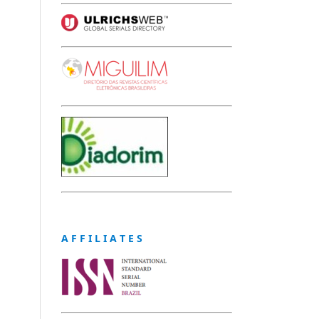
A F F I L I A T E S