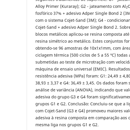
Alloy Primer (Kuraray); G2 - jateamento com Al
2
fosfórico 37% + adesivo Adper Single Bond 2 (3
com o sistema Cojet-Sand (3M); G4 - condicion
Cojet-Sand + adesivo Adper Single Bond 2. Sobr
blocos metálicos aplicou-se resina composta até
resina simétrico ao metálico. Estes conjuntos f
obtendo-se 96 amostras de 10x1x1mm, com área
ciclagem térmica (500 ciclos de 5 a 55 ºC) todas
submetidas ao teste de microtração com veloc
máquina de ensaio universal (EMIC). Resultados
resistência adesiva (MPa) foram: G1: 24,49 ± 4,80
38,93 ± 3,37 e G4: 36,49 ± 3,45. Os dados foram
análise de variância (ANOVA), indicando que val
adesiva do grupo G3 e G4 foram significativam
grupos G1 e G2. Conclusão: Concluiu-se que a l
com Cojet-Sand (G3 e G4) promoveu maiores valo
adesiva à resina composta em comparação aos 
mesma liga nos grupos G1 e G2.