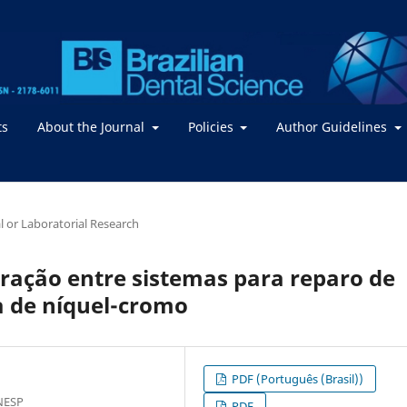
ts
About the Journal
Policies
Author Guidelines
al or Laboratorial Research
 tração entre sistemas para reparo de
ga de níquel-cromo
PDF (Português (Brasil))
NESP
PDF