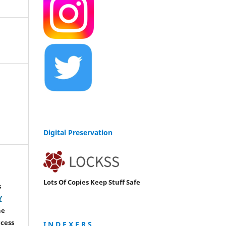
Digital Preservation
Lots Of Copies Keep Stuff Safe
s
Y
he
ccess
I N D E X E R S