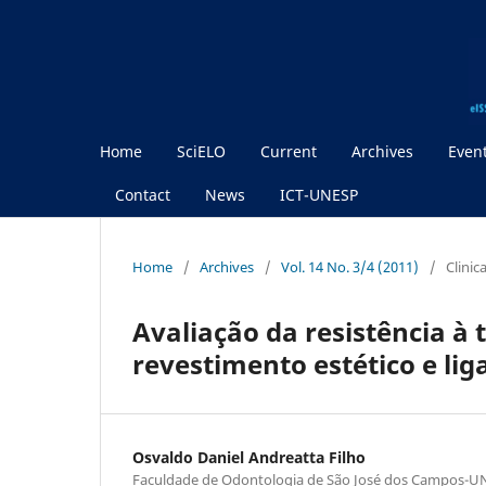
Home
SciELO
Current
Archives
Even
Contact
News
ICT-UNESP
Home
/
Archives
/
Vol. 14 No. 3/4 (2011)
/
Clinic
Avaliação da resistência à
revestimento estético e li
Osvaldo Daniel Andreatta Filho
Faculdade de Odontologia de São José dos Campos-U